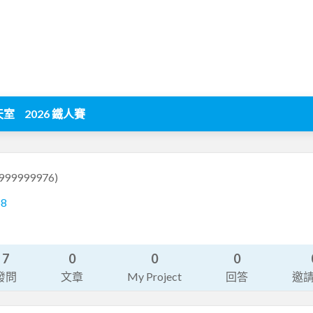
天室
2026 鐵人賽
a999999976)
58
7
0
0
0
發問
文章
My Project
回答
邀