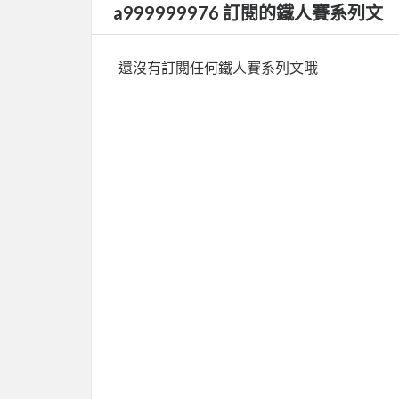
a999999976 訂閱的鐵人賽系列文
還沒有訂閱任何鐵人賽系列文哦