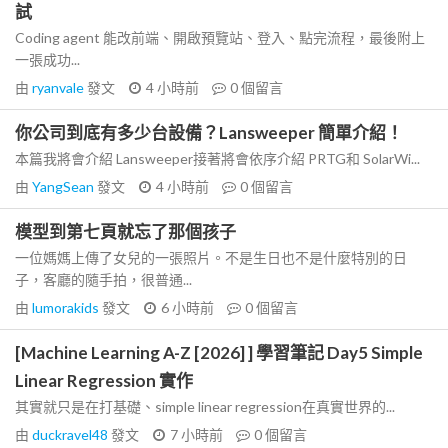
試
Coding agent 能改前端、開啟預覽站、登入、點完流程，最後附上
一張成功...
由
ryanvale
發文
4 小時前
0
個留言
你公司到底有多少台設備？Lansweeper 簡單介紹！
本篇我將會介紹 Lansweeper接著將會依序介紹 PRTG和 SolarWi...
由
YangSean
發文
4 小時前
0
個留言
模型到第七頁就忘了那個孩子
一位媽媽上傳了女兒的一張照片。不是生日也不是什麼特別的日
子，客廳的隨手拍，很普通...
由
lumorakids
發文
6 小時前
0
個留言
[Machine Learning A-Z [2026] ] 學習筆記 Day5 Simple
Linear Regression 實作
其實就只是在打基礎、simple linear regression在真實世界的...
由
duckravel48
發文
7 小時前
0
個留言