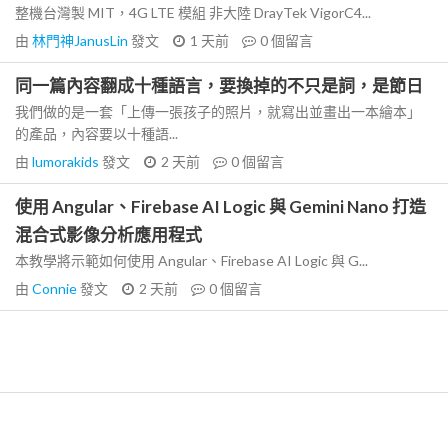
整機台灣製 MIT，4G LTE 模組 非大陸 DrayTek VigorC4...
由
林門神JanusLin
發文
1 天前
0
個留言
同一篇內容翻成十種語言，要換掉的不只是詞，是節日
我們做的是一套「上傳一張孩子的照片，就寫出並畫出一本繪本」
的產品，內容要以十種語...
由
lumorakids
發文
2 天前
0
個留言
使用 Angular、Firebase AI Logic 與 Gemini Nano 打造
混合式影像分析應用程式
本教學將示範如何使用 Angular、Firebase AI Logic 與 G...
由
Connie
發文
2 天前
0
個留言