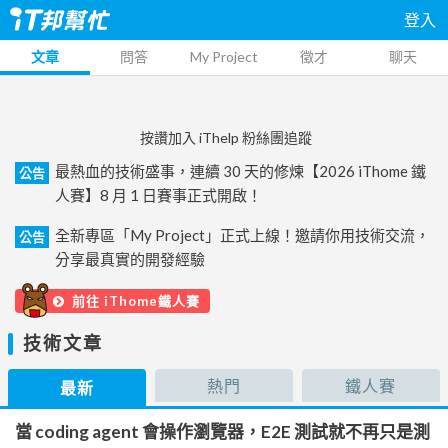
登入
文章
問答
My Project
徵才
聊天
按讚加入 iThelp 粉絲團追蹤
最熱血的技術盛事，連續 30 天的修煉【2026 iThome 鐵
公告
人賽】8 月 1 日賽事正式開啟！
全新專區「My Project」正式上線！邀請你用技術交流，
公告
分享最真實的開發經驗
前往 iThome鐵人賽
技術文章
熱門
鐵人賽
最新
當 coding agent 會操作瀏覽器，E2E 測試就不再只是測