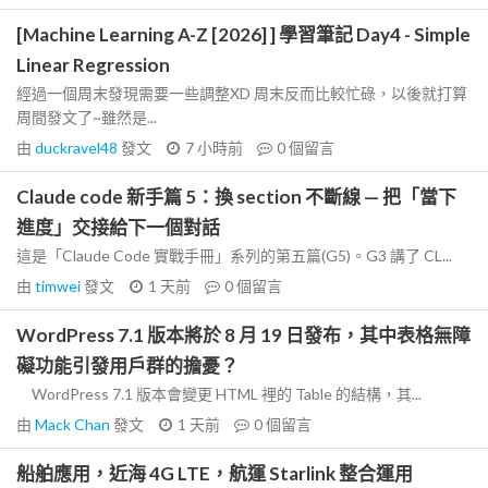
[Machine Learning A-Z [2026] ] 學習筆記 Day4 - Simple
Linear Regression
經過一個周末發現需要一些調整XD 周末反而比較忙碌，以後就打算
周間發文了~雖然是...
由
duckravel48
發文
7 小時前
0
個留言
Claude code 新手篇 5：換 section 不斷線 — 把「當下
進度」交接給下一個對話
這是「Claude Code 實戰手冊」系列的第五篇(G5)。G3 講了 CL...
由
timwei
發文
1 天前
0
個留言
WordPress 7.1 版本將於 8 月 19 日發布，其中表格無障
礙功能引發用戶群的擔憂？
WordPress 7.1 版本會變更 HTML 裡的 Table 的結構，其...
由
Mack Chan
發文
1 天前
0
個留言
船舶應用，近海 4G LTE，航運 Starlink 整合運用