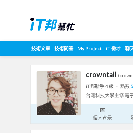
技術文章
技術問答
My Project
iT 徵才
聊
crowntail
(crownt
iT邦新手 4 級 ‧ 點數
台灣科技大學主修 電子
個人背景