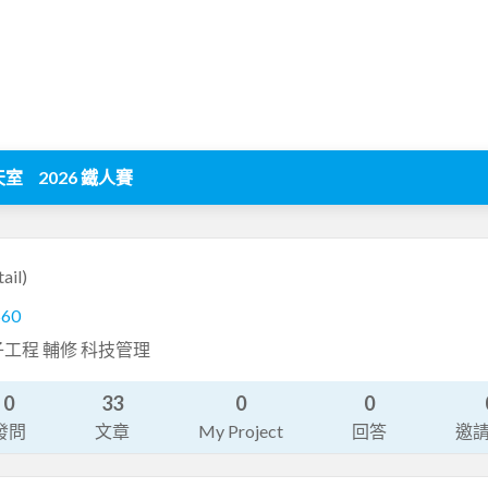
天室
2026 鐵人賽
ail)
560
工程 輔修 科技管理
0
33
0
0
發問
文章
My Project
回答
邀