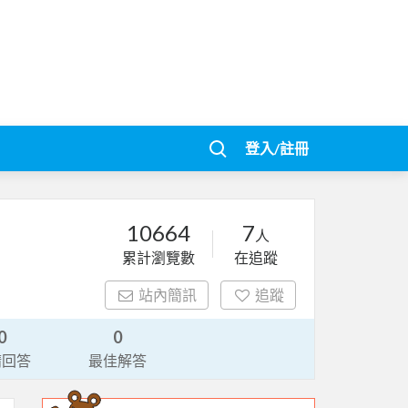
登入/註冊
10664
7
人
累計瀏覽數
在追蹤
站內簡訊
追蹤
0
0
請回答
最佳解答