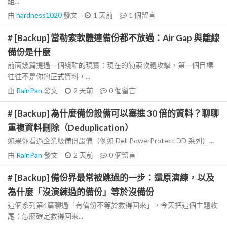
組...
由
hardness1020
發文
1 天前
1
個留言
# [Backup] 當勒索軟體連備份都不放過：Air Gap 與離線
備份是什麼
前面幾篇提過一個殘酷的現實：現在的勒索軟體攻擊，第一個目標
往往不是你的正式資料，...
由
RainPan
發文
2 天前
0
個留言
# [Backup] 為什麼備份設備可以塞進 30 倍的資料？聊聊
重複資料刪除（Deduplication）
如果你看過企業級備份設備（例如 Dell PowerProtect DD 系列）...
由
RainPan
發文
2 天前
0
個留言
# [Backup] 備份界最常被跳過的一步：還原演練，以及
為什麼「沒演練過的備份」等於沒備份
這個系列第4篇聊過「有備份不等於救得回來」，今天把這個主題收
尾：怎麼確定救得回來...