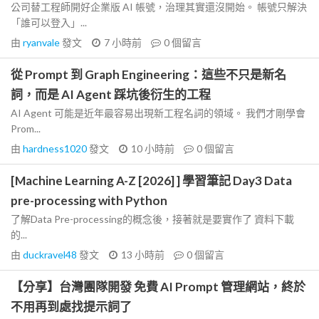
公司替工程師開好企業版 AI 帳號，治理其實還沒開始。 帳號只解決
「誰可以登入」...
由
ryanvale
發文
7 小時前
0
個留言
從 Prompt 到 Graph Engineering：這些不只是新名
詞，而是 AI Agent 踩坑後衍生的工程
AI Agent 可能是近年最容易出現新工程名詞的領域。 我們才剛學會
Prom...
由
hardness1020
發文
10 小時前
0
個留言
[Machine Learning A-Z [2026] ] 學習筆記 Day3 Data
pre-processing with Python
了解Data Pre-processing的概念後，接著就是要實作了 資料下載
的...
由
duckravel48
發文
13 小時前
0
個留言
【分享】台灣團隊開發 免費 AI Prompt 管理網站，終於
不用再到處找提示詞了