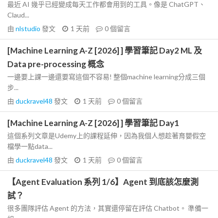
最近 AI 幾乎已經變成每天工作都會用到的工具。像是 ChatGPT、
Claud...
由
nlstudio
發文
1 天前
0
個留言
[Machine Learning A-Z [2026] ] 學習筆記 Day2 ML 及
Data pre-processing 概念
一邊要上課一邊還要寫這個不容易! 整個machine learning分成三個
步...
由
duckravel48
發文
1 天前
0
個留言
[Machine Learning A-Z [2026] ] 學習筆記 Day1
這個系列文章是Udemy上的課程延伸，因為我個人想趁著育嬰假空
檔學一點data...
由
duckravel48
發文
1 天前
0
個留言
【Agent Evaluation 系列 1/6】Agent 到底該怎麼測
試？
很多團隊評估 Agent 的方法，其實還停留在評估 Chatbot。 準備一