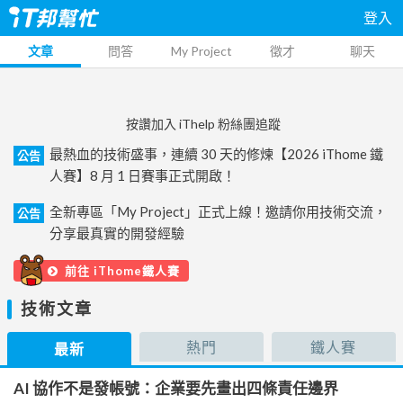
登入
文章
問答
My Project
徵才
聊天
按讚加入 iThelp 粉絲團追蹤
最熱血的技術盛事，連續 30 天的修煉【2026 iThome 鐵
公告
人賽】8 月 1 日賽事正式開啟！
全新專區「My Project」正式上線！邀請你用技術交流，
公告
分享最真實的開發經驗
前往 iThome鐵人賽
技術文章
熱門
鐵人賽
最新
AI 協作不是發帳號：企業要先畫出四條責任邊界