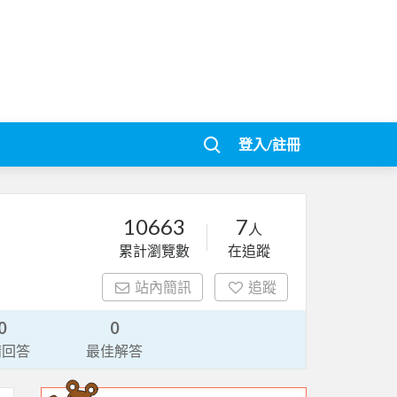
登入/註冊
10663
7
人
累計瀏覽數
在追蹤
站內簡訊
追蹤
0
0
請回答
最佳解答