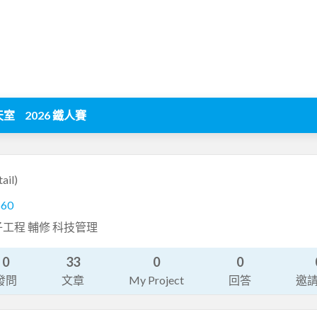
天室
2026 鐵人賽
ail)
560
工程 輔修 科技管理
0
33
0
0
發問
文章
My Project
回答
邀