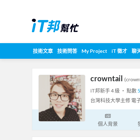
技術文章
技術問答
My Project
iT 徵才
聊
crowntail
(crownt
iT邦新手 4 級 ‧ 點數
台灣科技大學主修 電子
個人背景