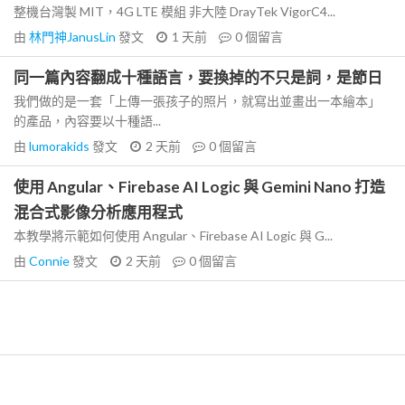
整機台灣製 MIT，4G LTE 模組 非大陸 DrayTek VigorC4...
由
林門神JanusLin
發文
1 天前
0
個留言
同一篇內容翻成十種語言，要換掉的不只是詞，是節日
我們做的是一套「上傳一張孩子的照片，就寫出並畫出一本繪本」
的產品，內容要以十種語...
由
lumorakids
發文
2 天前
0
個留言
使用 Angular、Firebase AI Logic 與 Gemini Nano 打造
混合式影像分析應用程式
本教學將示範如何使用 Angular、Firebase AI Logic 與 G...
由
Connie
發文
2 天前
0
個留言