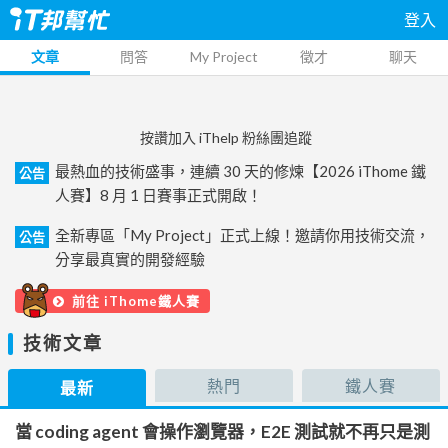
登入
文章
問答
My Project
徵才
聊天
按讚加入 iThelp 粉絲團追蹤
最熱血的技術盛事，連續 30 天的修煉【2026 iThome 鐵
公告
人賽】8 月 1 日賽事正式開啟！
全新專區「My Project」正式上線！邀請你用技術交流，
公告
分享最真實的開發經驗
前往 iThome鐵人賽
技術文章
熱門
鐵人賽
最新
當 coding agent 會操作瀏覽器，E2E 測試就不再只是測