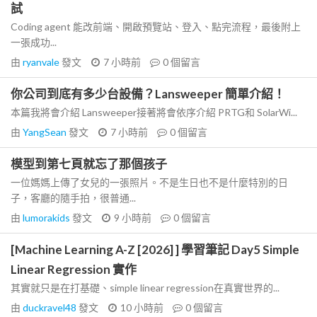
試
Coding agent 能改前端、開啟預覽站、登入、點完流程，最後附上
一張成功...
由
ryanvale
發文
7 小時前
0
個留言
你公司到底有多少台設備？Lansweeper 簡單介紹！
本篇我將會介紹 Lansweeper接著將會依序介紹 PRTG和 SolarWi...
由
YangSean
發文
7 小時前
0
個留言
模型到第七頁就忘了那個孩子
一位媽媽上傳了女兒的一張照片。不是生日也不是什麼特別的日
子，客廳的隨手拍，很普通...
由
lumorakids
發文
9 小時前
0
個留言
[Machine Learning A-Z [2026] ] 學習筆記 Day5 Simple
Linear Regression 實作
其實就只是在打基礎、simple linear regression在真實世界的...
由
duckravel48
發文
10 小時前
0
個留言