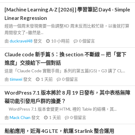
[Machine Learning A-Z [2026] ] 學習筆記 Day4 - Simple
Linear Regression
經過一個周末發現需要一些調整XD 周末反而比較忙碌，以後就打算
周間發文了~雖然是...
由
duckravel48
發文
10 小時前
0
個留言
Claude code 新手篇 5：換 section 不斷線 — 把「當下
進度」交接給下一個對話
這是「Claude Code 實戰手冊」系列的第五篇(G5)。G3 講了 CL...
由
timwei
發文
1 天前
0
個留言
WordPress 7.1 版本將於 8 月 19 日發布，其中表格無障
礙功能引發用戶群的擔憂？
WordPress 7.1 版本會變更 HTML 裡的 Table 的結構，其...
由
Mack Chan
發文
1 天前
0
個留言
船舶應用，近海 4G LTE，航運 Starlink 整合運用