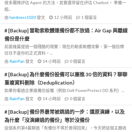
很多團隊評估 Agent 的方法，其實還停留在評估 Chatbot。 準備一
組...
由
hardness1020
發文
12 小時前
1
個留言
# [Backup] 當勒索軟體連備份都不放過：Air Gap 與離線
備份是什麼
前面幾篇提過一個殘酷的現實：現在的勒索軟體攻擊，第一個目標
往往不是你的正式資料，...
由
RainPan
發文
14 小時前
0
個留言
# [Backup] 為什麼備份設備可以塞進 30 倍的資料？聊聊
重複資料刪除（Deduplication）
如果你看過企業級備份設備（例如 Dell PowerProtect DD 系列）...
由
RainPan
發文
14 小時前
0
個留言
# [Backup] 備份界最常被跳過的一步：還原演練，以及
為什麼「沒演練過的備份」等於沒備份
這個系列第4篇聊過「有備份不等於救得回來」，今天把這個主題收