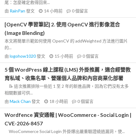
尾：怎麼確定救得回來...
由
RainPan
發文
14 小時前
0
個留言
[OpenCV 學習筆記] 2. 使用 OpenCV 進行影像混合
(Image Blending)
本文將簡單示範如何使用 OpenCV 的 addWeighted 方法進行圖片
的...
由
logohow1020
發文
15 小時前
0
個留言
5 個 WordPress 線上課程 (LMS) 外掛推薦，適合經營教
育私域、收集名單、營運個人品牌和內容商業化部署
📝 這次推薦排除一些近 1 至 2 年的新進品牌，因為它們沒有太多
相關數據可供...
由
Mack Chan
發文
18 小時前
0
個留言
Wordfence 資安通報 | WooCommerce - Social Login |
CVE-2026-8457
WooCommerce Social Login 外掛爆出嚴重驗證繞過漏洞，使...