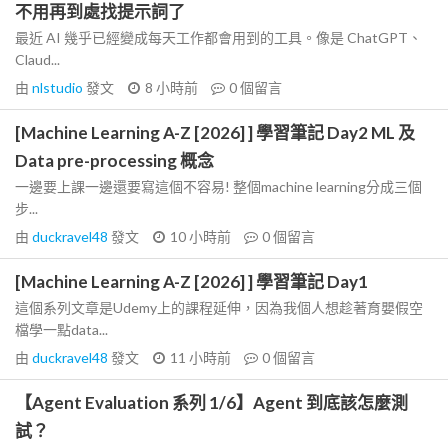
不用再到處找提示詞了
最近 AI 幾乎已經變成每天工作都會用到的工具。像是 ChatGPT、
Claud...
由
nlstudio
發文
8 小時前
0
個留言
[Machine Learning A-Z [2026] ] 學習筆記 Day2 ML 及
Data pre-processing 概念
一邊要上課一邊還要寫這個不容易! 整個machine learning分成三個
步...
由
duckravel48
發文
10 小時前
0
個留言
[Machine Learning A-Z [2026] ] 學習筆記 Day1
這個系列文章是Udemy上的課程延伸，因為我個人想趁著育嬰假空
檔學一點data...
由
duckravel48
發文
11 小時前
0
個留言
【Agent Evaluation 系列 1/6】Agent 到底該怎麼測
試？