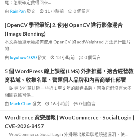
尾：怎麼確定救得回來...
由
RainPan
發文
11 小時前
0
個留言
[OpenCV 學習筆記] 2. 使用 OpenCV 進行影像混合
(Image Blending)
本文將簡單示範如何使用 OpenCV 的 addWeighted 方法進行圖片
的...
由
logohow1020
發文
13 小時前
0
個留言
5 個 WordPress 線上課程 (LMS) 外掛推薦，適合經營教
育私域、收集名單、營運個人品牌和內容商業化部署
📝 這次推薦排除一些近 1 至 2 年的新進品牌，因為它們沒有太多
相關數據可供...
由
Mack Chan
發文
16 小時前
0
個留言
Wordfence 資安通報 | WooCommerce - Social Login |
CVE-2026-8457
WooCommerce Social Login 外掛爆出嚴重驗證繞過漏洞，使...