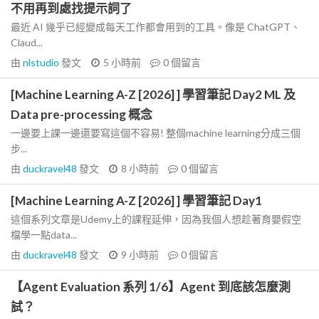
不用再到處找提示詞了
最近 AI 幾乎已經變成每天工作都會用到的工具。像是 ChatGPT、
Claud...
由
nlstudio
發文
5 小時前
0
個留言
[Machine Learning A-Z [2026] ] 學習筆記 Day2 ML 及
Data pre-processing 概念
一邊要上課一邊還要寫這個不容易! 整個machine learning分成三個
步...
由
duckravel48
發文
8 小時前
0
個留言
[Machine Learning A-Z [2026] ] 學習筆記 Day1
這個系列文章是Udemy上的課程延伸，因為我個人想趁著育嬰假空
檔學一點data...
由
duckravel48
發文
9 小時前
0
個留言
【Agent Evaluation 系列 1/6】Agent 到底該怎麼測
試？