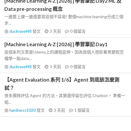
[Machine Learning A-Z [2026] ] 學習筆記 Day2 ML 及
Data pre-processing 概念
一邊要上課一邊還要寫這個不容易! 整個machine learning分成三個
步...
由
duckravel48
發文
3 天前
0
個留言
[Machine Learning A-Z [2026] ] 學習筆記 Day1
這個系列文章是Udemy上的課程延伸，因為我個人想趁著育嬰假空
檔學一點data...
由
duckravel48
發文
3 天前
0
個留言
【Agent Evaluation 系列 1/6】Agent 到底該怎麼測
試？
很多團隊評估 Agent 的方法，其實還停留在評估 Chatbot。 準備一
組...
由
hardness1020
發文
3 天前
1
個留言