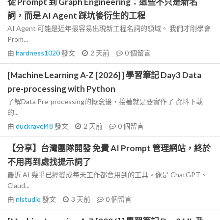
從 Prompt 到 Graph Engineering：這些不只是新名
詞，而是 AI Agent 踩坑後衍生的工程
AI Agent 可能是近年最容易出現新工程名詞的領域。 我們才剛學會
Prom...
由
hardness1020
發文
2 天前
0
個留言
[Machine Learning A-Z [2026] ] 學習筆記 Day3 Data
pre-processing with Python
了解Data Pre-processing的概念後，接著就是要實作了 資料下載
的...
由
duckravel48
發文
2 天前
0
個留言
【分享】台灣團隊開發 免費 AI Prompt 管理網站，終於
不用再到處找提示詞了
最近 AI 幾乎已經變成每天工作都會用到的工具。像是 ChatGPT、
Claud...
由
nlstudio
發文
3 天前
0
個留言