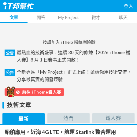
登入
文章
問答
My Project
徵才
聊天
按讚加入 iThelp 粉絲團追蹤
最熱血的技術盛事，連續 30 天的修煉【2026 iThome 鐵
公告
人賽】8 月 1 日賽事正式開啟！
全新專區「My Project」正式上線！邀請你用技術交流，
公告
分享最真實的開發經驗
前往 iThome鐵人賽
技術文章
熱門
鐵人賽
最新
船舶應用，近海 4G LTE，航運 Starlink 整合運用