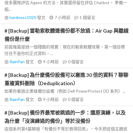
很多團隊評估 Agent 的方法，其實還停留在評估 Chatbot。 準備一
組...
由
hardness1020
發文
7 小時前
1
個留言
# [Backup] 當勒索軟體連備份都不放過：Air Gap 與離線
備份是什麼
前面幾篇提過一個殘酷的現實：現在的勒索軟體攻擊，第一個目標
往往不是你的正式資料，...
由
RainPan
發文
9 小時前
0
個留言
# [Backup] 為什麼備份設備可以塞進 30 倍的資料？聊聊
重複資料刪除（Deduplication）
如果你看過企業級備份設備（例如 Dell PowerProtect DD 系列）...
由
RainPan
發文
9 小時前
0
個留言
# [Backup] 備份界最常被跳過的一步：還原演練，以及
為什麼「沒演練過的備份」等於沒備份
這個系列第4篇聊過「有備份不等於救得回來」，今天把這個主題收