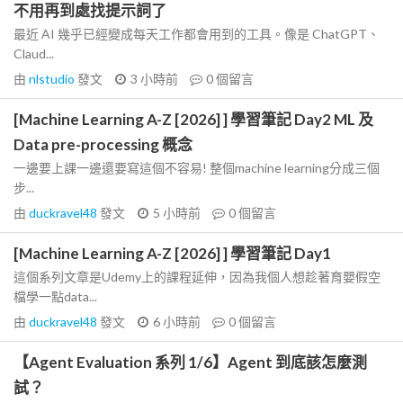
不用再到處找提示詞了
最近 AI 幾乎已經變成每天工作都會用到的工具。像是 ChatGPT、
Claud...
由
nlstudio
發文
3 小時前
0
個留言
[Machine Learning A-Z [2026] ] 學習筆記 Day2 ML 及
Data pre-processing 概念
一邊要上課一邊還要寫這個不容易! 整個machine learning分成三個
步...
由
duckravel48
發文
5 小時前
0
個留言
[Machine Learning A-Z [2026] ] 學習筆記 Day1
這個系列文章是Udemy上的課程延伸，因為我個人想趁著育嬰假空
檔學一點data...
由
duckravel48
發文
6 小時前
0
個留言
【Agent Evaluation 系列 1/6】Agent 到底該怎麼測
試？