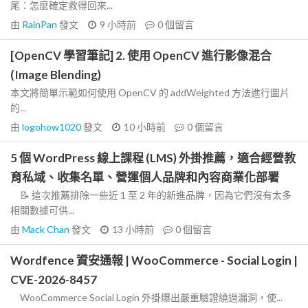
尾：怎麼確定救得回來...
由
RainPan
發文
9 小時前
0
個留言
[OpenCV 學習筆記] 2. 使用 OpenCV 進行影像混合
(Image Blending)
本文將簡單示範如何使用 OpenCV 的 addWeighted 方法進行圖片
的...
由
logohow1020
發文
10 小時前
0
個留言
5 個 WordPress 線上課程 (LMS) 外掛推薦，適合經營教
育私域、收集名單、營運個人品牌和內容商業化部署
📝 這次推薦排除一些近 1 至 2 年的新進品牌，因為它們沒有太多
相關數據可供...
由
Mack Chan
發文
13 小時前
0
個留言
Wordfence 資安通報 | WooCommerce - Social Login |
CVE-2026-8457
WooCommerce Social Login 外掛爆出嚴重驗證繞過漏洞，使...