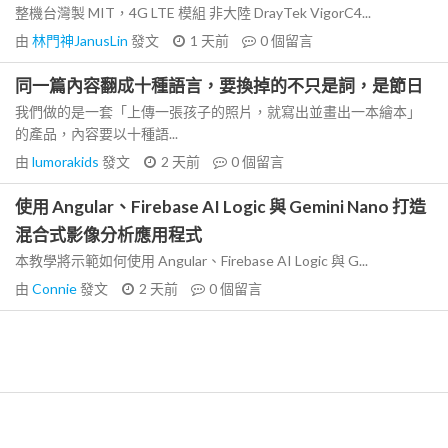
整機台灣製 MIT，4G LTE 模組 非大陸 DrayTek VigorC4...
由
林門神JanusLin
發文
1 天前
0
個留言
同一篇內容翻成十種語言，要換掉的不只是詞，是節日
我們做的是一套「上傳一張孩子的照片，就寫出並畫出一本繪本」
的產品，內容要以十種語...
由
lumorakids
發文
2 天前
0
個留言
使用 Angular、Firebase AI Logic 與 Gemini Nano 打造
混合式影像分析應用程式
本教學將示範如何使用 Angular、Firebase AI Logic 與 G...
由
Connie
發文
2 天前
0
個留言