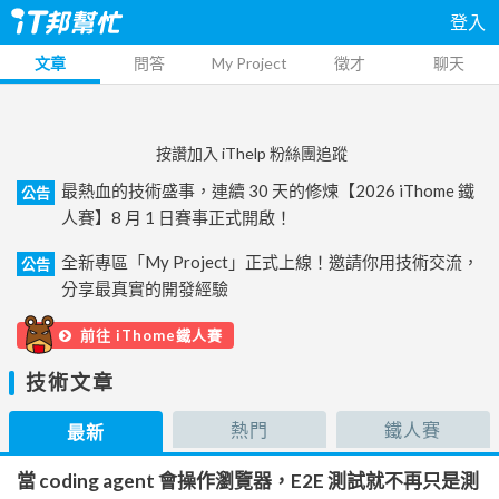
登入
文章
問答
My Project
徵才
聊天
按讚加入 iThelp 粉絲團追蹤
最熱血的技術盛事，連續 30 天的修煉【2026 iThome 鐵
公告
人賽】8 月 1 日賽事正式開啟！
全新專區「My Project」正式上線！邀請你用技術交流，
公告
分享最真實的開發經驗
前往 iThome鐵人賽
技術文章
熱門
鐵人賽
最新
當 coding agent 會操作瀏覽器，E2E 測試就不再只是測