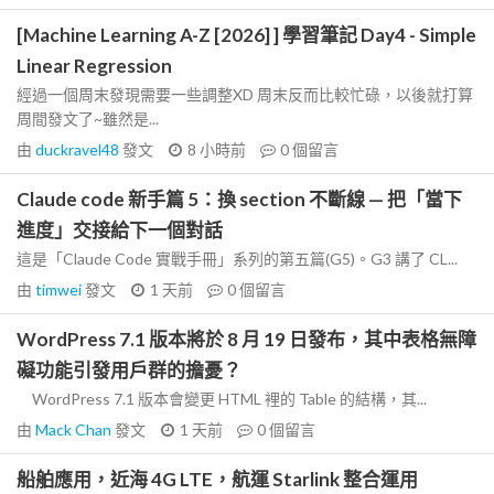
[Machine Learning A-Z [2026] ] 學習筆記 Day4 - Simple
Linear Regression
經過一個周末發現需要一些調整XD 周末反而比較忙碌，以後就打算
周間發文了~雖然是...
由
duckravel48
發文
8 小時前
0
個留言
Claude code 新手篇 5：換 section 不斷線 — 把「當下
進度」交接給下一個對話
這是「Claude Code 實戰手冊」系列的第五篇(G5)。G3 講了 CL...
由
timwei
發文
1 天前
0
個留言
WordPress 7.1 版本將於 8 月 19 日發布，其中表格無障
礙功能引發用戶群的擔憂？
WordPress 7.1 版本會變更 HTML 裡的 Table 的結構，其...
由
Mack Chan
發文
1 天前
0
個留言
船舶應用，近海 4G LTE，航運 Starlink 整合運用