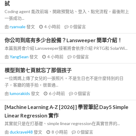
試
Coding agent 能改前端、開啟預覽站、登入、點完流程，最後附上
一張成功...
由
ryanvale
發文
4 小時前
0
個留言
你公司到底有多少台設備？Lansweeper 簡單介紹！
本篇我將會介紹 Lansweeper接著將會依序介紹 PRTG和 SolarWi...
由
YangSean
發文
4 小時前
0
個留言
模型到第七頁就忘了那個孩子
一位媽媽上傳了女兒的一張照片。不是生日也不是什麼特別的日
子，客廳的隨手拍，很普通...
由
lumorakids
發文
6 小時前
0
個留言
[Machine Learning A-Z [2026] ] 學習筆記 Day5 Simple
Linear Regression 實作
其實就只是在打基礎、simple linear regression在真實世界的...
由
duckravel48
發文
8 小時前
0
個留言