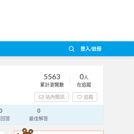
登入/註冊
5563
0
人
累計瀏覽數
在追蹤
站內簡訊
追蹤
0
0
請回答
最佳解答