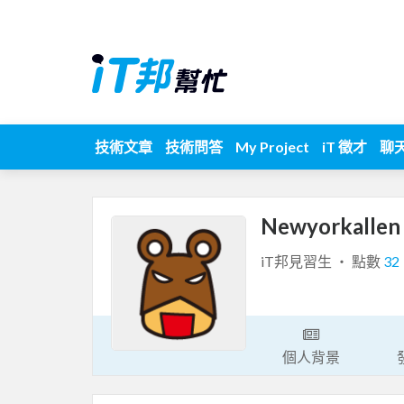
技術文章
技術問答
My Project
iT 徵才
聊
Newyorkalle
iT邦見習生 ‧ 點數
32
個人背景