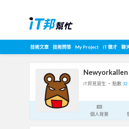
技術文章
技術問答
My Project
iT 徵才
聊
Newyorkalle
iT邦見習生 ‧ 點數
32
個人背景