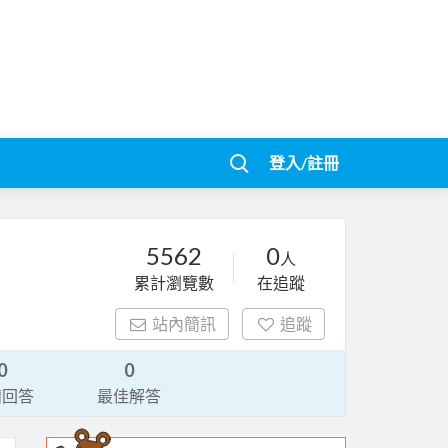
登入/註冊
5562
0
人
累計瀏覽數
在追蹤
站內簡訊
追蹤
0
0
請回答
最佳解答