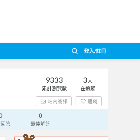
登入/註冊
9333
3
人
累計瀏覽數
在追蹤
站內簡訊
追蹤
0
0
請回答
最佳解答