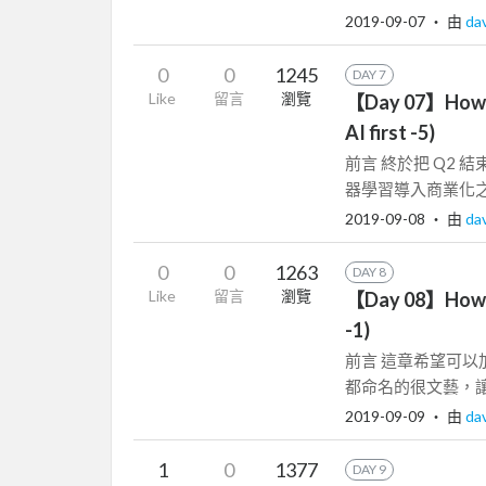
2019-09-07
‧ 由
da
0
0
1245
DAY 7
Like
留言
瀏覽
【Day 07】How Go
AI first -5)
前言 終於把 Q2 結束了!
器學習導入商業化之
2019-09-08
‧ 由
da
0
0
1263
DAY 8
Like
留言
瀏覽
【Day 08】How G
-1)
前言 這章希望可以加快速
都命名的很文藝，讓
2019-09-09
‧ 由
da
1
0
1377
DAY 9