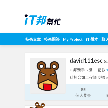
技術文章
技術問答
My Project
iT 徵才
聊
david111esc
(d
iT邦新手 5 級 ‧ 點數
科技公司工程師 交通
個人背景