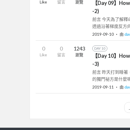
Like
留言
瀏覽
【Day 09】How G
-2)
前言 今天為了解釋&quo
透過沿著梯度反方向能
2019-09-10
‧ 由
da
0
0
1243
DAY 10
Like
留言
瀏覽
【Day 10】How G
-3)
前言 昨天打到睡著，今天
的獨門祕方是什麼呢? 
2019-09-11
‧ 由
da