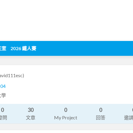
天室
2026 鐵人賽
avid111esc)
104
大學
0
30
0
0
發問
文章
My Project
回答
邀