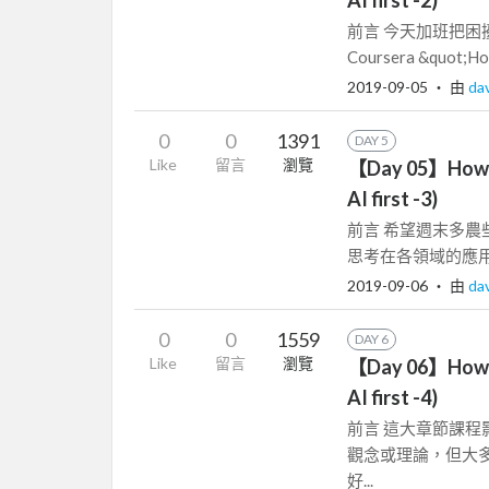
前言 今天加班把困
Coursera &quot;How
2019-09-05
‧ 由
da
0
0
1391
DAY 5
Like
留言
瀏覽
【Day 05】How Go
AI first -3)
前言 希望週末多農些文章!
思考在各領域的應用中，
2019-09-06
‧ 由
da
0
0
1559
DAY 6
Like
留言
瀏覽
【Day 06】How Go
AI first -4)
前言 這大章節課
觀念或理論，但大多
好...