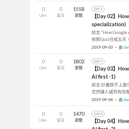
0
0
1558
DAY 2
Like
留言
瀏覽
【Day 02】How Go
specialization)
前言 “How Googl
依照Quiz分成五天
2019-09-03
‧ 由
da
0
0
1802
DAY 3
Like
留言
瀏覽
【Day 03】How Go
AI first -1)
前言 計畫趕不上變
忽然讓人感到有些壓力
2019-09-04
‧ 由
da
0
0
1470
DAY 4
Like
留言
瀏覽
【Day 04】How Go
AI first -2)