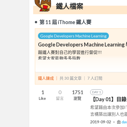
鐵人檔案
第 11 屆 iThome 鐵人賽
Google Developers Machine Learning
Google Developers Machine Learnin
藉鐵人賽對自己的學習進行督促!!!
希望大家能夠多多指教
鐵人鍊成 ｜
共 30 篇文章 ｜
7
人訂閱
1
0
1751
DAY 1
Like
留言
瀏覽
【Day 01】目錄
希望藉由本次參加
言構築出讓別人也能明白的
2019-09-02
‧ 由
da