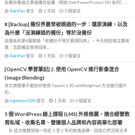
如果你看過企業級備份設備（例如 Dell PowerProtect DD 系列）...
由
RainPan
發文
1 天前
0
個留言
# [Backup] 備份界最常被跳過的一步：還原演練，以及
為什麼「沒演練過的備份」等於沒備份
這個系列第4篇聊過「有備份不等於救得回來」，今天把這個主題收
尾：怎麼確定救得回來...
由
RainPan
發文
1 天前
0
個留言
[OpenCV 學習筆記] 2. 使用 OpenCV 進行影像混合
(Image Blending)
本文將簡單示範如何使用 OpenCV 的 addWeighted 方法進行圖片
的...
由
logohow1020
發文
1 天前
0
個留言
5 個 WordPress 線上課程 (LMS) 外掛推薦，適合經營教
育私域、收集名單、營運個人品牌和內容商業化部署
📝 這次推薦排除一些近 1 至 2 年的新進品牌，因為它們沒有太多