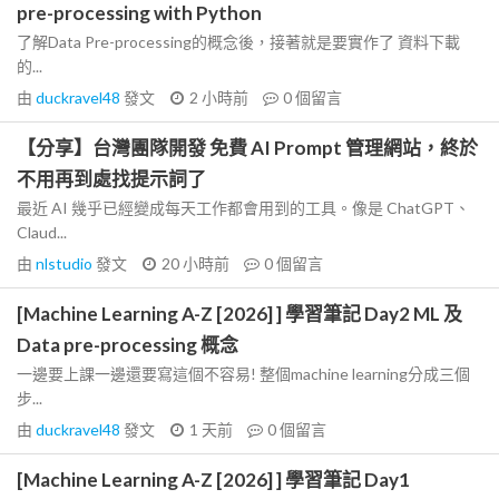
pre-processing with Python
了解Data Pre-processing的概念後，接著就是要實作了 資料下載
的...
由
duckravel48
發文
2 小時前
0
個留言
【分享】台灣團隊開發 免費 AI Prompt 管理網站，終於
不用再到處找提示詞了
最近 AI 幾乎已經變成每天工作都會用到的工具。像是 ChatGPT、
Claud...
由
nlstudio
發文
20 小時前
0
個留言
[Machine Learning A-Z [2026] ] 學習筆記 Day2 ML 及
Data pre-processing 概念
一邊要上課一邊還要寫這個不容易! 整個machine learning分成三個
步...
由
duckravel48
發文
1 天前
0
個留言
[Machine Learning A-Z [2026] ] 學習筆記 Day1