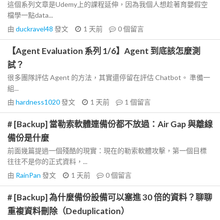
這個系列文章是Udemy上的課程延伸，因為我個人想趁著育嬰假空
檔學一點data...
由
duckravel48
發文
1 天前
0
個留言
【Agent Evaluation 系列 1/6】Agent 到底該怎麼測
試？
很多團隊評估 Agent 的方法，其實還停留在評估 Chatbot。 準備一
組...
由
hardness1020
發文
1 天前
1
個留言
# [Backup] 當勒索軟體連備份都不放過：Air Gap 與離線
備份是什麼
前面幾篇提過一個殘酷的現實：現在的勒索軟體攻擊，第一個目標
往往不是你的正式資料，...
由
RainPan
發文
1 天前
0
個留言
# [Backup] 為什麼備份設備可以塞進 30 倍的資料？聊聊
重複資料刪除（Deduplication）