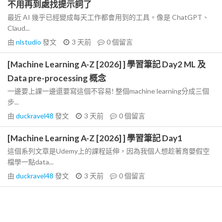
不用再到處找提示詞了
最近 AI 幾乎已經變成每天工作都會用到的工具。像是 ChatGPT、
Claud...
由
nlstudio
發文
3 天前
0
個留言
[Machine Learning A-Z [2026] ] 學習筆記 Day2 ML 及
Data pre-processing 概念
一邊要上課一邊還要寫這個不容易! 整個machine learning分成三個
步...
由
duckravel48
發文
3 天前
0
個留言
[Machine Learning A-Z [2026] ] 學習筆記 Day1
這個系列文章是Udemy上的課程延伸，因為我個人想趁著育嬰假空
檔學一點data...
由
duckravel48
發文
3 天前
0
個留言