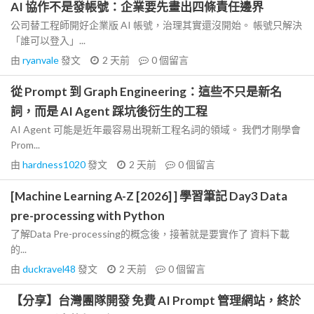
AI 協作不是發帳號：企業要先畫出四條責任邊界
公司替工程師開好企業版 AI 帳號，治理其實還沒開始。 帳號只解決
「誰可以登入」...
由
ryanvale
發文
2 天前
0
個留言
從 Prompt 到 Graph Engineering：這些不只是新名
詞，而是 AI Agent 踩坑後衍生的工程
AI Agent 可能是近年最容易出現新工程名詞的領域。 我們才剛學會
Prom...
由
hardness1020
發文
2 天前
0
個留言
[Machine Learning A-Z [2026] ] 學習筆記 Day3 Data
pre-processing with Python
了解Data Pre-processing的概念後，接著就是要實作了 資料下載
的...
由
duckravel48
發文
2 天前
0
個留言
【分享】台灣團隊開發 免費 AI Prompt 管理網站，終於