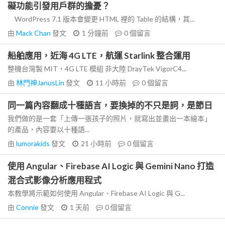
礙功能引發用戶群的擔憂？
WordPress 7.1 版本會變更 HTML 裡的 Table 的結構，其...
由
Mack Chan
發文
1 分鐘前
0
個留言
船舶應用，近海 4G LTE，航運 Starlink 整合運用
整機台灣製 MIT，4G LTE 模組 非大陸 DrayTek VigorC4...
由
林門神JanusLin
發文
11 小時前
0
個留言
同一篇內容翻成十種語言，要換掉的不只是詞，是節日
我們做的是一套「上傳一張孩子的照片，就寫出並畫出一本繪本」
的產品，內容要以十種語...
由
lumorakids
發文
21 小時前
0
個留言
使用 Angular、Firebase AI Logic 與 Gemini Nano 打造
混合式影像分析應用程式
本教學將示範如何使用 Angular、Firebase AI Logic 與 G...
由
Connie
發文
1 天前
0
個留言