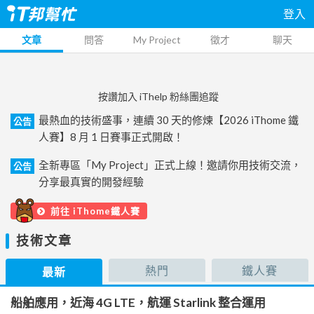
登入
文章
問答
My Project
徵才
聊天
按讚加入 iThelp 粉絲團追蹤
最熱血的技術盛事，連續 30 天的修煉【2026 iThome 鐵
公告
人賽】8 月 1 日賽事正式開啟！
全新專區「My Project」正式上線！邀請你用技術交流，
公告
分享最真實的開發經驗
前往 iThome鐵人賽
技術文章
熱門
鐵人賽
最新
船舶應用，近海 4G LTE，航運 Starlink 整合運用