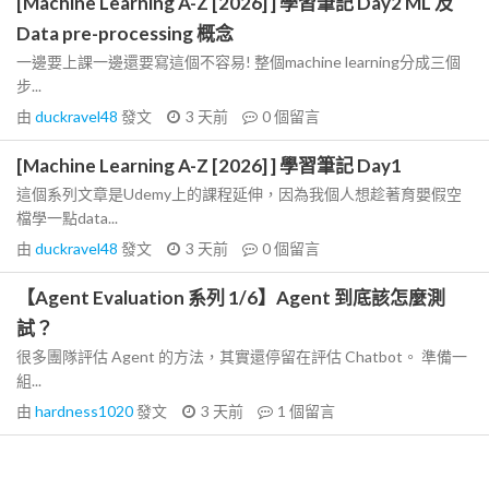
[Machine Learning A-Z [2026] ] 學習筆記 Day2 ML 及
Data pre-processing 概念
一邊要上課一邊還要寫這個不容易! 整個machine learning分成三個
步...
由
duckravel48
發文
3 天前
0
個留言
[Machine Learning A-Z [2026] ] 學習筆記 Day1
這個系列文章是Udemy上的課程延伸，因為我個人想趁著育嬰假空
檔學一點data...
由
duckravel48
發文
3 天前
0
個留言
【Agent Evaluation 系列 1/6】Agent 到底該怎麼測
試？
很多團隊評估 Agent 的方法，其實還停留在評估 Chatbot。 準備一
組...
由
hardness1020
發文
3 天前
1
個留言