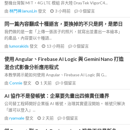
整機台灣製 MIT，4G LTE 模組 非大陸 DrayTek VigorC4...
由
林門神JanusLin
發文
3 小時前
0
個留言
同一篇內容翻成十種語言，要換掉的不只是詞，是節日
我們做的是一套「上傳一張孩子的照片，就寫出並畫出一本繪本」
的產品，內容要以十種語...
由
lumorakids
發文
13 小時前
0
個留言
使用 Angular、Firebase AI Logic 與 Gemini Nano 打造
混合式影像分析應用程式
本教學將示範如何使用 Angular、Firebase AI Logic 與 G...
由
Connie
發文
1 天前
0
個留言
AI 協作不是發帳號：企業要先畫出四條責任邊界
公司替工程師開好企業版 AI 帳號，治理其實還沒開始。 帳號只解決
「誰可以登入」...
由
ryanvale
發文
2 天前
0
個留言