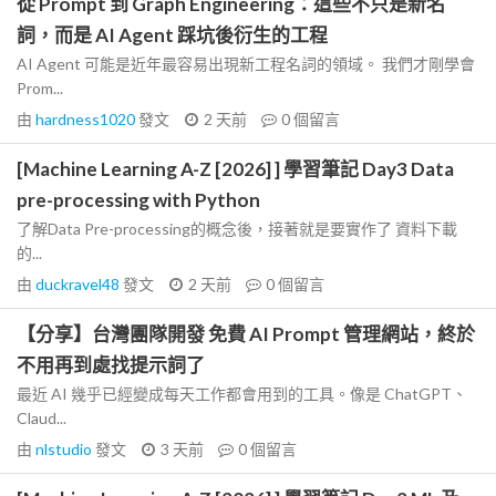
從 Prompt 到 Graph Engineering：這些不只是新名
詞，而是 AI Agent 踩坑後衍生的工程
AI Agent 可能是近年最容易出現新工程名詞的領域。 我們才剛學會
Prom...
由
hardness1020
發文
2 天前
0
個留言
[Machine Learning A-Z [2026] ] 學習筆記 Day3 Data
pre-processing with Python
了解Data Pre-processing的概念後，接著就是要實作了 資料下載
的...
由
duckravel48
發文
2 天前
0
個留言
【分享】台灣團隊開發 免費 AI Prompt 管理網站，終於
不用再到處找提示詞了
最近 AI 幾乎已經變成每天工作都會用到的工具。像是 ChatGPT、
Claud...
由
nlstudio
發文
3 天前
0
個留言