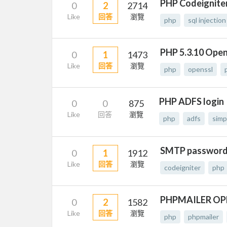
PHP Codeignite
0
2
2714
Like
回答
瀏覽
php
sql injection
PHP 5.3.10 Open
0
1
1473
Like
回答
瀏覽
php
openssl
PHP ADFS login
0
0
875
Like
回答
瀏覽
php
adfs
simp
SMTP passwo
0
1
1912
Like
回答
瀏覽
codeigniter
php
PHPMAILER OP
0
2
1582
Like
回答
瀏覽
php
phpmailer