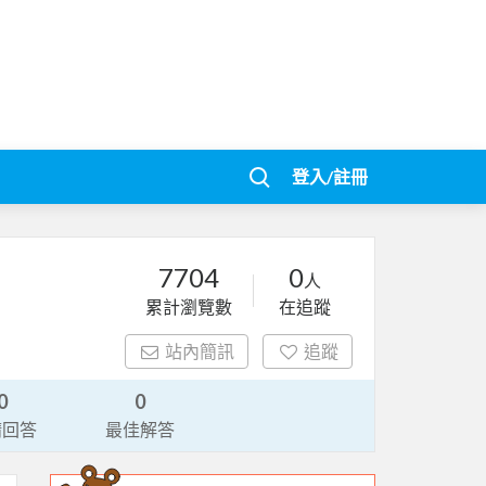
登入/註冊
7704
0
人
累計瀏覽數
在追蹤
站內簡訊
追蹤
0
0
請回答
最佳解答