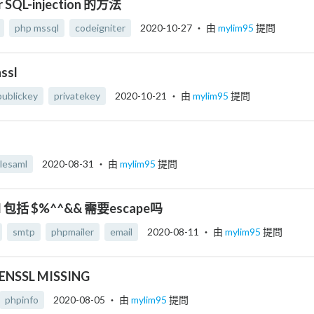
r SQL-injection 的方法
php mssql
codeigniter
2020-10-27
‧ 由
mylim95
提問
ssl
publickey
privatekey
2020-10-21
‧ 由
mylim95
提問
lesaml
2020-08-31
‧ 由
mylim95
提問
rd 包括 $%^^&& 需要escape吗
smtp
phpmailer
email
2020-08-11
‧ 由
mylim95
提問
ENSSL MISSING
phpinfo
2020-08-05
‧ 由
mylim95
提問