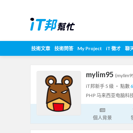
技術文章
技術問答
My Project
iT 徵才
聊
mylim95
(mylim9
iT邦新手 5 級 ‧ 點數
PHP 马来西亚电脑
個人背景