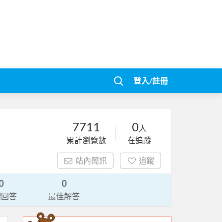
登入/註冊
7711
0
人
累計瀏覽數
在追蹤
站內簡訊
追蹤
0
0
請回答
最佳解答