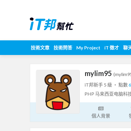
技術文章
技術問答
My Project
iT 徵才
聊
mylim95
(mylim9
iT邦新手 5 級 ‧ 點數
PHP 马来西亚电脑
個人背景