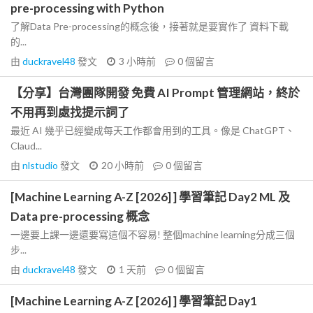
pre-processing with Python
了解Data Pre-processing的概念後，接著就是要實作了 資料下載
的...
由
duckravel48
發文
3 小時前
0
個留言
【分享】台灣團隊開發 免費 AI Prompt 管理網站，終於
不用再到處找提示詞了
最近 AI 幾乎已經變成每天工作都會用到的工具。像是 ChatGPT、
Claud...
由
nlstudio
發文
20 小時前
0
個留言
[Machine Learning A-Z [2026] ] 學習筆記 Day2 ML 及
Data pre-processing 概念
一邊要上課一邊還要寫這個不容易! 整個machine learning分成三個
步...
由
duckravel48
發文
1 天前
0
個留言
[Machine Learning A-Z [2026] ] 學習筆記 Day1