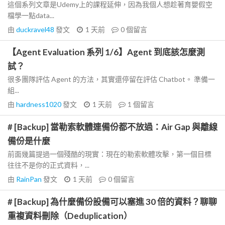
這個系列文章是Udemy上的課程延伸，因為我個人想趁著育嬰假空
檔學一點data...
由
duckravel48
發文
1 天前
0
個留言
【Agent Evaluation 系列 1/6】Agent 到底該怎麼測
試？
很多團隊評估 Agent 的方法，其實還停留在評估 Chatbot。 準備一
組...
由
hardness1020
發文
1 天前
1
個留言
# [Backup] 當勒索軟體連備份都不放過：Air Gap 與離線
備份是什麼
前面幾篇提過一個殘酷的現實：現在的勒索軟體攻擊，第一個目標
往往不是你的正式資料，...
由
RainPan
發文
1 天前
0
個留言
# [Backup] 為什麼備份設備可以塞進 30 倍的資料？聊聊
重複資料刪除（Deduplication）