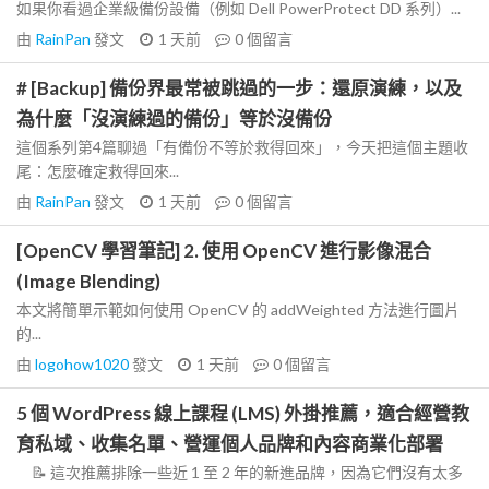
如果你看過企業級備份設備（例如 Dell PowerProtect DD 系列）...
由
RainPan
發文
1 天前
0
個留言
# [Backup] 備份界最常被跳過的一步：還原演練，以及
為什麼「沒演練過的備份」等於沒備份
這個系列第4篇聊過「有備份不等於救得回來」，今天把這個主題收
尾：怎麼確定救得回來...
由
RainPan
發文
1 天前
0
個留言
[OpenCV 學習筆記] 2. 使用 OpenCV 進行影像混合
(Image Blending)
本文將簡單示範如何使用 OpenCV 的 addWeighted 方法進行圖片
的...
由
logohow1020
發文
1 天前
0
個留言
5 個 WordPress 線上課程 (LMS) 外掛推薦，適合經營教
育私域、收集名單、營運個人品牌和內容商業化部署
📝 這次推薦排除一些近 1 至 2 年的新進品牌，因為它們沒有太多