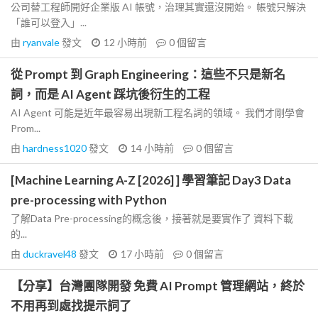
公司替工程師開好企業版 AI 帳號，治理其實還沒開始。 帳號只解決
「誰可以登入」...
由
ryanvale
發文
12 小時前
0
個留言
從 Prompt 到 Graph Engineering：這些不只是新名
詞，而是 AI Agent 踩坑後衍生的工程
AI Agent 可能是近年最容易出現新工程名詞的領域。 我們才剛學會
Prom...
由
hardness1020
發文
14 小時前
0
個留言
[Machine Learning A-Z [2026] ] 學習筆記 Day3 Data
pre-processing with Python
了解Data Pre-processing的概念後，接著就是要實作了 資料下載
的...
由
duckravel48
發文
17 小時前
0
個留言
【分享】台灣團隊開發 免費 AI Prompt 管理網站，終於
不用再到處找提示詞了