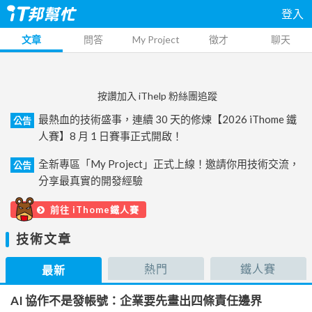
登入
文章
問答
My Project
徵才
聊天
按讚加入 iThelp 粉絲團追蹤
最熱血的技術盛事，連續 30 天的修煉【2026 iThome 鐵
公告
人賽】8 月 1 日賽事正式開啟！
全新專區「My Project」正式上線！邀請你用技術交流，
公告
分享最真實的開發經驗
前往 iThome鐵人賽
技術文章
熱門
鐵人賽
最新
AI 協作不是發帳號：企業要先畫出四條責任邊界