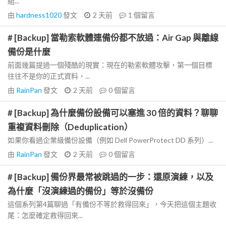
組...
由
hardness1020
發文
2 天前
1
個留言
# [Backup] 當勒索軟體連備份都不放過：Air Gap 與離線
備份是什麼
前面幾篇提過一個殘酷的現實：現在的勒索軟體攻擊，第一個目標
往往不是你的正式資料，...
由
RainPan
發文
2 天前
0
個留言
# [Backup] 為什麼備份設備可以塞進 30 倍的資料？聊聊
重複資料刪除（Deduplication）
如果你看過企業級備份設備（例如 Dell PowerProtect DD 系列）...
由
RainPan
發文
2 天前
0
個留言
# [Backup] 備份界最常被跳過的一步：還原演練，以及
為什麼「沒演練過的備份」等於沒備份
這個系列第4篇聊過「有備份不等於救得回來」，今天把這個主題收
尾：怎麼確定救得回來...