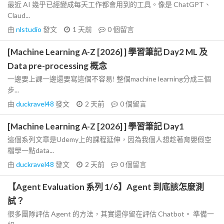
最近 AI 幾乎已經變成每天工作都會用到的工具。像是 ChatGPT、
Claud...
由
nlstudio
發文
1 天前
0
個留言
[Machine Learning A-Z [2026] ] 學習筆記 Day2 ML 及
Data pre-processing 概念
一邊要上課一邊還要寫這個不容易! 整個machine learning分成三個
步...
由
duckravel48
發文
2 天前
0
個留言
[Machine Learning A-Z [2026] ] 學習筆記 Day1
這個系列文章是Udemy上的課程延伸，因為我個人想趁著育嬰假空
檔學一點data...
由
duckravel48
發文
2 天前
0
個留言
【Agent Evaluation 系列 1/6】Agent 到底該怎麼測
試？
很多團隊評估 Agent 的方法，其實還停留在評估 Chatbot。 準備一