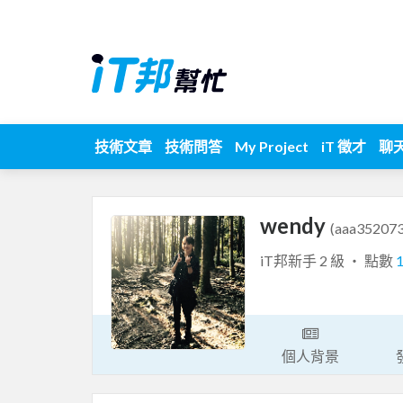
技術文章
技術問答
My Project
iT 徵才
聊
wendy
(aaa352073
iT邦新手 2 級 ‧ 點數
個人背景