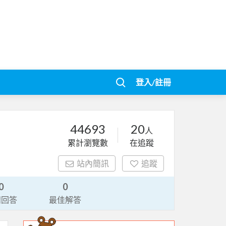
登入/註冊
44693
20
人
累計瀏覽數
在追蹤
站內簡訊
追蹤
0
0
請回答
最佳解答