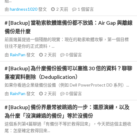
組...
由
hardness1020
發文
2 天前
1
個留言
# [Backup] 當勒索軟體連備份都不放過：Air Gap 與離線
備份是什麼
前面幾篇提過一個殘酷的現實：現在的勒索軟體攻擊，第一個目標
往往不是你的正式資料，...
由
RainPan
發文
2 天前
0
個留言
# [Backup] 為什麼備份設備可以塞進 30 倍的資料？聊聊
重複資料刪除（Deduplication）
如果你看過企業級備份設備（例如 Dell PowerProtect DD 系列）...
由
RainPan
發文
2 天前
0
個留言
# [Backup] 備份界最常被跳過的一步：還原演練，以及
為什麼「沒演練過的備份」等於沒備份
這個系列第4篇聊過「有備份不等於救得回來」，今天把這個主題收
尾：怎麼確定救得回來...