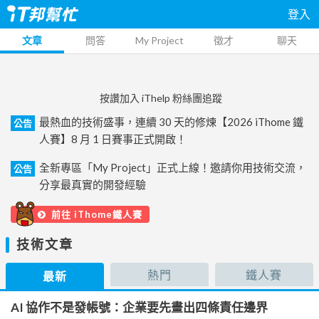
登入
文章
問答
My Project
徵才
聊天
按讚加入 iThelp 粉絲團追蹤
最熱血的技術盛事，連續 30 天的修煉【2026 iThome 鐵
公告
人賽】8 月 1 日賽事正式開啟！
全新專區「My Project」正式上線！邀請你用技術交流，
公告
分享最真實的開發經驗
前往 iThome鐵人賽
技術文章
熱門
鐵人賽
最新
AI 協作不是發帳號：企業要先畫出四條責任邊界