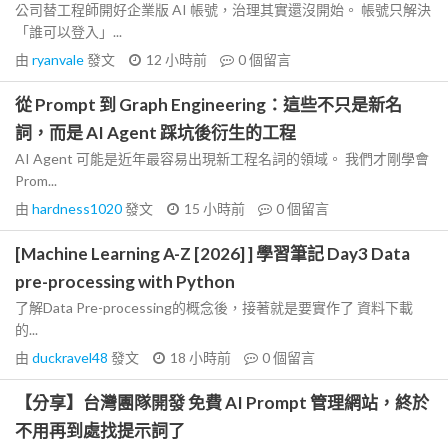
公司替工程師開好企業版 AI 帳號，治理其實還沒開始。 帳號只解決
「誰可以登入」...
由
ryanvale
發文
12 小時前
0
個留言
從 Prompt 到 Graph Engineering：這些不只是新名
詞，而是 AI Agent 踩坑後衍生的工程
AI Agent 可能是近年最容易出現新工程名詞的領域。 我們才剛學會
Prom...
由
hardness1020
發文
15 小時前
0
個留言
[Machine Learning A-Z [2026] ] 學習筆記 Day3 Data
pre-processing with Python
了解Data Pre-processing的概念後，接著就是要實作了 資料下載
的...
由
duckravel48
發文
18 小時前
0
個留言
【分享】台灣團隊開發 免費 AI Prompt 管理網站，終於
不用再到處找提示詞了