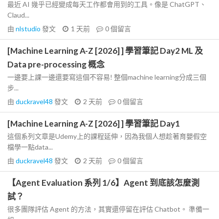
最近 AI 幾乎已經變成每天工作都會用到的工具。像是 ChatGPT、
Claud...
由
nlstudio
發文
1 天前
0
個留言
[Machine Learning A-Z [2026] ] 學習筆記 Day2 ML 及
Data pre-processing 概念
一邊要上課一邊還要寫這個不容易! 整個machine learning分成三個
步...
由
duckravel48
發文
2 天前
0
個留言
[Machine Learning A-Z [2026] ] 學習筆記 Day1
這個系列文章是Udemy上的課程延伸，因為我個人想趁著育嬰假空
檔學一點data...
由
duckravel48
發文
2 天前
0
個留言
【Agent Evaluation 系列 1/6】Agent 到底該怎麼測
試？
很多團隊評估 Agent 的方法，其實還停留在評估 Chatbot。 準備一