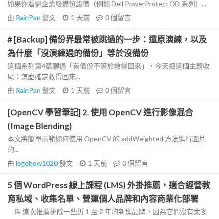
如果你看過企業級備份設備（例如 Dell PowerProtect DD 系列）...
由
RainPan
發文
1 天前
0
個留言
# [Backup] 備份界最常被跳過的一步：還原演練，以及
為什麼「沒演練過的備份」等於沒備份
這個系列第4篇聊過「有備份不等於救得回來」，今天把這個主題收
尾：怎麼確定救得回來...
由
RainPan
發文
1 天前
0
個留言
[OpenCV 學習筆記] 2. 使用 OpenCV 進行影像混合
(Image Blending)
本文將簡單示範如何使用 OpenCV 的 addWeighted 方法進行圖片
的...
由
logohow1020
發文
1 天前
0
個留言
5 個 WordPress 線上課程 (LMS) 外掛推薦，適合經營教
育私域、收集名單、營運個人品牌和內容商業化部署
📝 這次推薦排除一些近 1 至 2 年的新進品牌，因為它們沒有太多