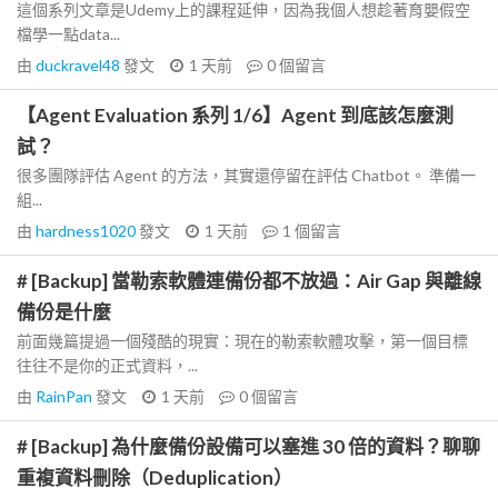
這個系列文章是Udemy上的課程延伸，因為我個人想趁著育嬰假空
檔學一點data...
由
duckravel48
發文
1 天前
0
個留言
【Agent Evaluation 系列 1/6】Agent 到底該怎麼測
試？
很多團隊評估 Agent 的方法，其實還停留在評估 Chatbot。 準備一
組...
由
hardness1020
發文
1 天前
1
個留言
# [Backup] 當勒索軟體連備份都不放過：Air Gap 與離線
備份是什麼
前面幾篇提過一個殘酷的現實：現在的勒索軟體攻擊，第一個目標
往往不是你的正式資料，...
由
RainPan
發文
1 天前
0
個留言
# [Backup] 為什麼備份設備可以塞進 30 倍的資料？聊聊
重複資料刪除（Deduplication）