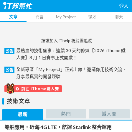
登入
文章
問答
My Project
徵才
聊天
按讚加入 iThelp 粉絲團追蹤
最熱血的技術盛事，連續 30 天的修煉【2026 iThome 鐵
公告
人賽】8 月 1 日賽事正式開啟！
全新專區「My Project」正式上線！邀請你用技術交流，
公告
分享最真實的開發經驗
前往 iThome鐵人賽
技術文章
熱門
鐵人賽
最新
船舶應用，近海 4G LTE，航運 Starlink 整合運用