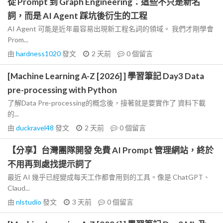
從 Prompt 到 Graph Engineering：這些不只是新名
詞，而是 AI Agent 踩坑後衍生的工程
AI Agent 可能是近年最容易出現新工程名詞的領域。 我們才剛學會
Prom...
由
hardness1020
發文
2 天前
0
個留言
[Machine Learning A-Z [2026] ] 學習筆記 Day3 Data
pre-processing with Python
了解Data Pre-processing的概念後，接著就是要實作了 資料下載
的...
由
duckravel48
發文
2 天前
0
個留言
【分享】台灣團隊開發 免費 AI Prompt 管理網站，終於
不用再到處找提示詞了
最近 AI 幾乎已經變成每天工作都會用到的工具。像是 ChatGPT、
Claud...
由
nlstudio
發文
3 天前
0
個留言