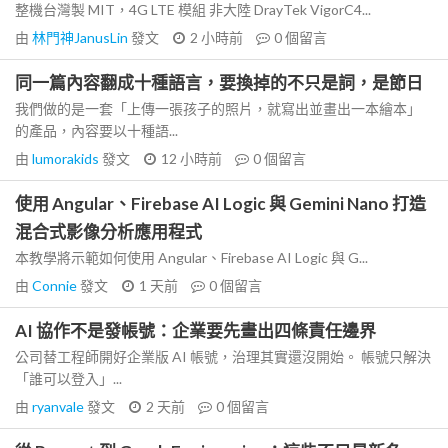
整機台灣製 MIT，4G LTE 模組 非大陸 DrayTek VigorC4...
由
林門神JanusLin
發文
2 小時前
0
個留言
同一篇內容翻成十種語言，要換掉的不只是詞，是節日
我們做的是一套「上傳一張孩子的照片，就寫出並畫出一本繪本」
的產品，內容要以十種語...
由
lumorakids
發文
12 小時前
0
個留言
使用 Angular、Firebase AI Logic 與 Gemini Nano 打造
混合式影像分析應用程式
本教學將示範如何使用 Angular、Firebase AI Logic 與 G...
由
Connie
發文
1 天前
0
個留言
AI 協作不是發帳號：企業要先畫出四條責任邊界
公司替工程師開好企業版 AI 帳號，治理其實還沒開始。 帳號只解決
「誰可以登入」...
由
ryanvale
發文
2 天前
0
個留言