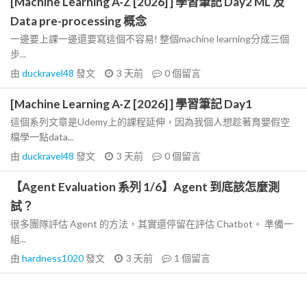
[Machine Learning A-Z [2026] ] 學習筆記 Day2 ML 及
Data pre-processing 概念
一邊要上課一邊還要寫這個不容易! 整個machine learning分成三個
步...
由
duckravel48
發文
3 天前
0
個留言
[Machine Learning A-Z [2026] ] 學習筆記 Day1
這個系列文章是Udemy上的課程延伸，因為我個人想趁著育嬰假空
檔學一點data...
由
duckravel48
發文
3 天前
0
個留言
【Agent Evaluation 系列 1/6】Agent 到底該怎麼測
試？
很多團隊評估 Agent 的方法，其實還停留在評估 Chatbot。 準備一
組...
由
hardness1020
發文
3 天前
1
個留言