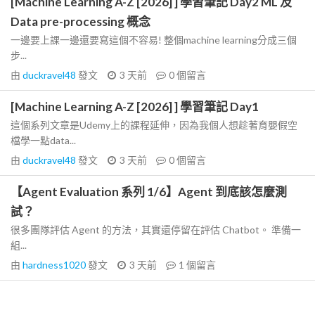
[Machine Learning A-Z [2026] ] 學習筆記 Day2 ML 及
Data pre-processing 概念
一邊要上課一邊還要寫這個不容易! 整個machine learning分成三個
步...
由
duckravel48
發文
3 天前
0
個留言
[Machine Learning A-Z [2026] ] 學習筆記 Day1
這個系列文章是Udemy上的課程延伸，因為我個人想趁著育嬰假空
檔學一點data...
由
duckravel48
發文
3 天前
0
個留言
【Agent Evaluation 系列 1/6】Agent 到底該怎麼測
試？
很多團隊評估 Agent 的方法，其實還停留在評估 Chatbot。 準備一
組...
由
hardness1020
發文
3 天前
1
個留言