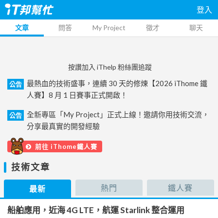
登入
文章
問答
My Project
徵才
聊天
按讚加入 iThelp 粉絲團追蹤
最熱血的技術盛事，連續 30 天的修煉【2026 iThome 鐵
公告
人賽】8 月 1 日賽事正式開啟！
全新專區「My Project」正式上線！邀請你用技術交流，
公告
分享最真實的開發經驗
前往 iThome鐵人賽
技術文章
熱門
鐵人賽
最新
船舶應用，近海 4G LTE，航運 Starlink 整合運用