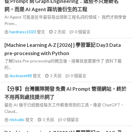
從 Prompt 到 Graph Engineering：這些不只是新名
詞，而是 AI Agent 踩坑後衍生的工程
AI Agent 可能是近年最容易出現新工程名詞的領域。 我們才剛學會
Prom...
由
hardness1020
發文
2 天前
0
個留言
[Machine Learning A-Z [2026] ] 學習筆記 Day3 Data
pre-processing with Python
了解Data Pre-processing的概念後，接著就是要實作了 資料下載
的...
由
duckravel48
發文
2 天前
0
個留言
【分享】台灣團隊開發 免費 AI Prompt 管理網站，終於
不用再到處找提示詞了
最近 AI 幾乎已經變成每天工作都會用到的工具。像是 ChatGPT、
Claud...
由
nlstudio
發文
3 天前
0
個留言