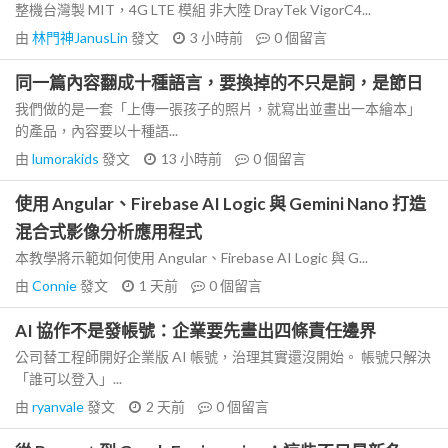
整機台灣製 MIT，4G LTE 模組 非大陸 DrayTek VigorC4...
由
林門神JanusLin
發文
3 小時前
0
個留言
同一篇內容翻成十種語言，要換掉的不只是詞，是節日
我們做的是一套「上傳一張孩子的照片，就寫出並畫出一本繪本」
的產品，內容要以十種語...
由
lumorakids
發文
13 小時前
0
個留言
使用 Angular、Firebase AI Logic 與 Gemini Nano 打造
混合式影像分析應用程式
本教學將示範如何使用 Angular、Firebase AI Logic 與 G...
由
Connie
發文
1 天前
0
個留言
AI 協作不是發帳號：企業要先畫出四條責任邊界
公司替工程師開好企業版 AI 帳號，治理其實還沒開始。 帳號只解決
「誰可以登入」...
由
ryanvale
發文
2 天前
0
個留言