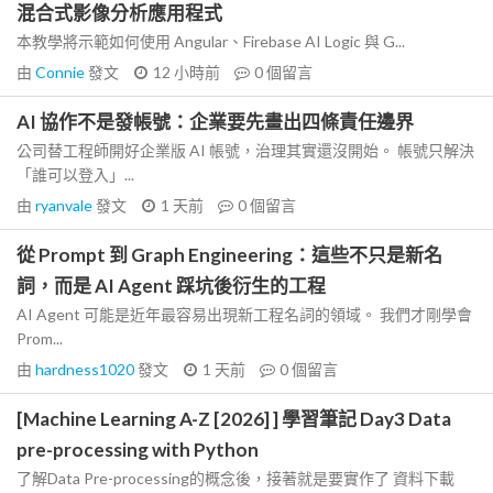
混合式影像分析應用程式
本教學將示範如何使用 Angular、Firebase AI Logic 與 G...
由
Connie
發文
12 小時前
0
個留言
AI 協作不是發帳號：企業要先畫出四條責任邊界
公司替工程師開好企業版 AI 帳號，治理其實還沒開始。 帳號只解決
「誰可以登入」...
由
ryanvale
發文
1 天前
0
個留言
從 Prompt 到 Graph Engineering：這些不只是新名
詞，而是 AI Agent 踩坑後衍生的工程
AI Agent 可能是近年最容易出現新工程名詞的領域。 我們才剛學會
Prom...
由
hardness1020
發文
1 天前
0
個留言
[Machine Learning A-Z [2026] ] 學習筆記 Day3 Data
pre-processing with Python
了解Data Pre-processing的概念後，接著就是要實作了 資料下載