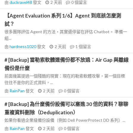
由
duckravel48
發文
2 天前
0
個留言
【Agent Evaluation 系列 1/6】Agent 到底該怎麼測
試？
很多團隊評估 Agent 的方法，其實還停留在評估 Chatbot。 準備一
組...
由
hardness1020
發文
2 天前
1
個留言
# [Backup] 當勒索軟體連備份都不放過：Air Gap 與離線
備份是什麼
前面幾篇提過一個殘酷的現實：現在的勒索軟體攻擊，第一個目標
往往不是你的正式資料，...
由
RainPan
發文
2 天前
0
個留言
# [Backup] 為什麼備份設備可以塞進 30 倍的資料？聊聊
重複資料刪除（Deduplication）
如果你看過企業級備份設備（例如 Dell PowerProtect DD 系列）...
由
RainPan
發文
2 天前
0
個留言