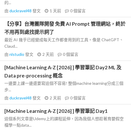
的...
由
duckravel48
發文
1 天前
0
個留言
【分享】台灣團隊開發 免費 AI Prompt 管理網站，終於
不用再到處找提示詞了
最近 AI 幾乎已經變成每天工作都會用到的工具。像是 ChatGPT、
Claud...
由
nlstudio
發文
2 天前
0
個留言
[Machine Learning A-Z [2026] ] 學習筆記 Day2 ML 及
Data pre-processing 概念
一邊要上課一邊還要寫這個不容易! 整個machine learning分成三個
步...
由
duckravel48
發文
2 天前
0
個留言
[Machine Learning A-Z [2026] ] 學習筆記 Day1
這個系列文章是Udemy上的課程延伸，因為我個人想趁著育嬰假空
檔學一點data...