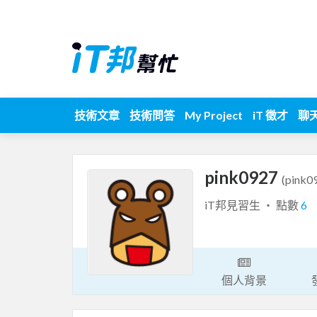
技術文章
技術問答
My Project
iT 徵才
聊
pink0927
(pink0
iT邦見習生 ‧ 點數
6
個人背景