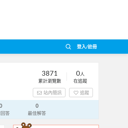
登入/註冊
3871
0
人
累計瀏覽數
在追蹤
站內簡訊
追蹤
0
0
請回答
最佳解答