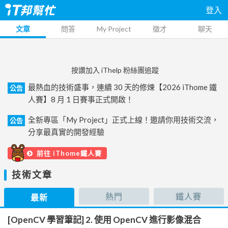
登入
文章
問答
My Project
徵才
聊天
按讚加入 iThelp 粉絲團追蹤
最熱血的技術盛事，連續 30 天的修煉【2026 iThome 鐵
公告
人賽】8 月 1 日賽事正式開啟！
全新專區「My Project」正式上線！邀請你用技術交流，
公告
分享最真實的開發經驗
前往 iThome鐵人賽
技術文章
熱門
鐵人賽
最新
[OpenCV 學習筆記] 2. 使用 OpenCV 進行影像混合