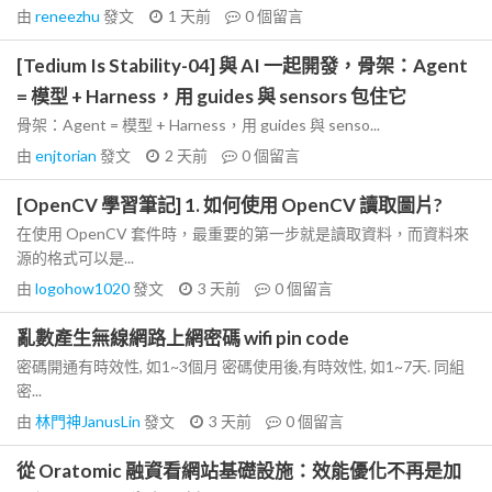
由
reneezhu
發文
1 天前
0
個留言
[Tedium Is Stability-04] 與 AI 一起開發，骨架：Agent
= 模型 + Harness，用 guides 與 sensors 包住它
骨架：Agent = 模型 + Harness，用 guides 與 senso...
由
enjtorian
發文
2 天前
0
個留言
[OpenCV 學習筆記] 1. 如何使用 OpenCV 讀取圖片?
在使用 OpenCV 套件時，最重要的第一步就是讀取資料，而資料來
源的格式可以是...
由
logohow1020
發文
3 天前
0
個留言
亂數產生無線網路上網密碼 wifi pin code
密碼開通有時效性, 如1~3個月 密碼使用後,有時效性, 如1~7天. 同組
密...
由
林門神JanusLin
發文
3 天前
0
個留言
從 Oratomic 融資看網站基礎設施：效能優化不再是加