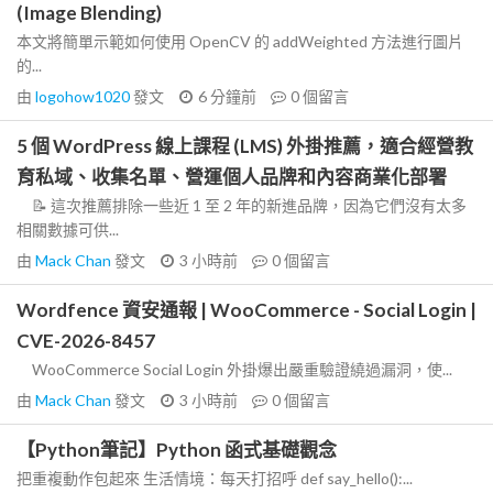
(Image Blending)
本文將簡單示範如何使用 OpenCV 的 addWeighted 方法進行圖片
的...
由
logohow1020
發文
6 分鐘前
0
個留言
5 個 WordPress 線上課程 (LMS) 外掛推薦，適合經營教
育私域、收集名單、營運個人品牌和內容商業化部署
📝 這次推薦排除一些近 1 至 2 年的新進品牌，因為它們沒有太多
相關數據可供...
由
Mack Chan
發文
3 小時前
0
個留言
Wordfence 資安通報 | WooCommerce - Social Login |
CVE-2026-8457
WooCommerce Social Login 外掛爆出嚴重驗證繞過漏洞，使...
由
Mack Chan
發文
3 小時前
0
個留言
【Python筆記】Python 函式基礎觀念
把重複動作包起來 生活情境：每天打招呼 def say_hello():...