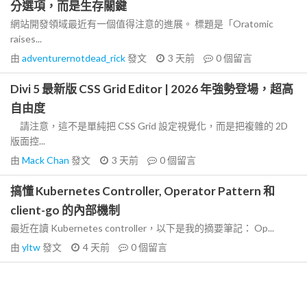
分選項，而是生存關鍵
網站開發領域最近有一個值得注意的進展。 標題是「Oratomic
raises...
由
adventurernotdead_rick
發文
3 天前
0
個留言
Divi 5 最新版 CSS Grid Editor | 2026 年強勢登場，超高
自由度
請注意，這不是單純把 CSS Grid 設定視覺化，而是把複雜的 2D
版面控...
由
Mack Chan
發文
3 天前
0
個留言
搞懂 Kubernetes Controller, Operator Pattern 和
client-go 的內部機制
最近在讀 Kubernetes controller，以下是我的摘要筆記： Op...
由
yltw
發文
4 天前
0
個留言