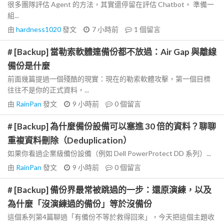
很多團隊評估 Agent 的方法，其實還停留在評估 Chatbot。 準備一
組...
由
hardness1020
發文
7 小時前
1
個留言
# [Backup] 當勒索軟體連備份都不放過：Air Gap 與離線
備份是什麼
前面幾篇提過一個殘酷的現實：現在的勒索軟體攻擊，第一個目標
往往不是你的正式資料，...
由
RainPan
發文
9 小時前
0
個留言
# [Backup] 為什麼備份設備可以塞進 30 倍的資料？聊聊
重複資料刪除（Deduplication）
如果你看過企業級備份設備（例如 Dell PowerProtect DD 系列）...
由
RainPan
發文
9 小時前
0
個留言
# [Backup] 備份界最常被跳過的一步：還原演練，以及
為什麼「沒演練過的備份」等於沒備份
這個系列第4篇聊過「有備份不等於救得回來」，今天把這個主題收