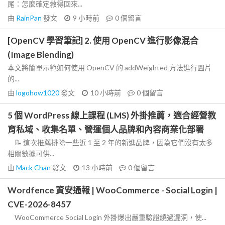
尾：怎麼確定救得回來...
由
RainPan
發文
9 小時前
0
個留言
[OpenCV 學習筆記] 2. 使用 OpenCV 進行影像混合
(Image Blending)
本文將簡單示範如何使用 OpenCV 的 addWeighted 方法進行圖片
的...
由
logohow1020
發文
10 小時前
0
個留言
5 個 WordPress 線上課程 (LMS) 外掛推薦，適合經營教
育私域、收集名單、營運個人品牌和內容商業化部署
📝 這次推薦排除一些近 1 至 2 年的新進品牌，因為它們沒有太多
相關數據可供...
由
Mack Chan
發文
13 小時前
0
個留言
Wordfence 資安通報 | WooCommerce - Social Login |
CVE-2026-8457
WooCommerce Social Login 外掛爆出嚴重驗證繞過漏洞，使...