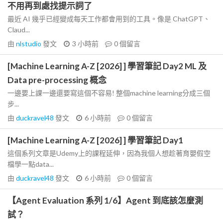
不用再到處找提示詞了
最近 AI 幾乎已經變成每天工作都會用到的工具。像是 ChatGPT、
Claud...
由
nlstudio
發文
3 小時前
0
個留言
[Machine Learning A-Z [2026] ] 學習筆記 Day2 ML 及
Data pre-processing 概念
一邊要上課一邊還要寫這個不容易! 整個machine learning分成三個
步...
由
duckravel48
發文
6 小時前
0
個留言
[Machine Learning A-Z [2026] ] 學習筆記 Day1
這個系列文章是Udemy上的課程延伸，因為我個人想趁著育嬰假空
檔學一點data...
由
duckravel48
發文
6 小時前
0
個留言
【Agent Evaluation 系列 1/6】Agent 到底該怎麼測
試？