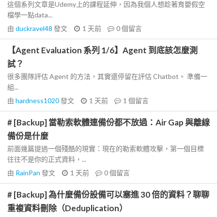
這個系列文章是Udemy上的課程延伸，因為我個人想趁著育嬰假空
檔學一點data...
由
duckravel48
發文
1 天前
0
個留言
【Agent Evaluation 系列 1/6】Agent 到底該怎麼測
試？
很多團隊評估 Agent 的方法，其實還停留在評估 Chatbot。 準備一
組...
由
hardness1020
發文
1 天前
1
個留言
# [Backup] 當勒索軟體連備份都不放過：Air Gap 與離線
備份是什麼
前面幾篇提過一個殘酷的現實：現在的勒索軟體攻擊，第一個目標
往往不是你的正式資料，...
由
RainPan
發文
1 天前
0
個留言
# [Backup] 為什麼備份設備可以塞進 30 倍的資料？聊聊
重複資料刪除（Deduplication）