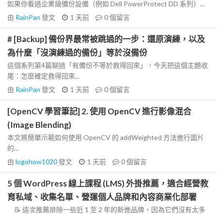
如果你看過企業級備份設備（例如 Dell PowerProtect DD 系列）...
由
RainPan
發文
1 天前
0
個留言
# [Backup] 備份界最常被跳過的一步：還原演練，以及
為什麼「沒演練過的備份」等於沒備份
這個系列第4篇聊過「有備份不等於救得回來」，今天把這個主題收
尾：怎麼確定救得回來...
由
RainPan
發文
1 天前
0
個留言
[OpenCV 學習筆記] 2. 使用 OpenCV 進行影像混合
(Image Blending)
本文將簡單示範如何使用 OpenCV 的 addWeighted 方法進行圖片
的...
由
logohow1020
發文
1 天前
0
個留言
5 個 WordPress 線上課程 (LMS) 外掛推薦，適合經營教
育私域、收集名單、營運個人品牌和內容商業化部署
📝 這次推薦排除一些近 1 至 2 年的新進品牌，因為它們沒有太多