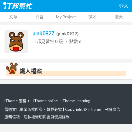
登入
文章
問答
My Project
徵才
聊天
pink0927
(
pink0927
)
iT邦見習生
0
級 ‧ 點數
6
鐵人檔案
iThome 服務
iThome online
iThome Learning
電週文化事業版權所有、轉載必究 | Copyright © iThome
刊登廣告
服務信箱
隱私權聲明與會員使用條款