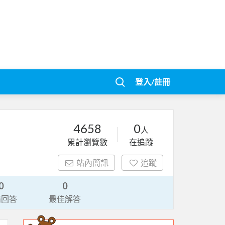
登入/註冊
4658
0
人
累計瀏覽數
在追蹤
站內簡訊
追蹤
0
0
請回答
最佳解答