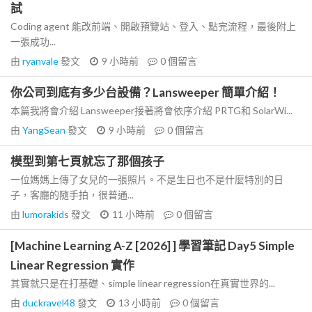
試
Coding agent 能改前端、開啟預覽站、登入、點完流程，最後附上
一張成功...
由
ryanvale
發文
9 小時前
0
個留言
你公司到底有多少台設備？Lansweeper 簡單介紹！
本篇我將會介紹 Lansweeper接著將會依序介紹 PRTG和 SolarWi...
由
YangSean
發文
9 小時前
0
個留言
模型到第七頁就忘了那個孩子
一位媽媽上傳了女兒的一張照片。不是生日也不是什麼特別的日
子，客廳的隨手拍，很普通...
由
lumorakids
發文
11 小時前
0
個留言
[Machine Learning A-Z [2026] ] 學習筆記 Day5 Simple
Linear Regression 實作
其實就只是在打基礎、simple linear regression在真實世界的...
由
duckravel48
發文
13 小時前
0
個留言