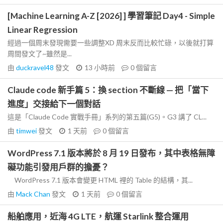
[Machine Learning A-Z [2026] ] 學習筆記 Day4 - Simple
Linear Regression
經過一個周末發現需要一些調整XD 周末反而比較忙碌，以後就打算
周間發文了~雖然是...
由
duckravel48
發文
13 小時前
0
個留言
Claude code 新手篇 5：換 section 不斷線 — 把「當下
進度」交接給下一個對話
這是「Claude Code 實戰手冊」系列的第五篇(G5)。G3 講了 CL...
由
timwei
發文
1 天前
0
個留言
WordPress 7.1 版本將於 8 月 19 日發布，其中表格無障
礙功能引發用戶群的擔憂？
WordPress 7.1 版本會變更 HTML 裡的 Table 的結構，其...
由
Mack Chan
發文
1 天前
0
個留言
船舶應用，近海 4G LTE，航運 Starlink 整合運用