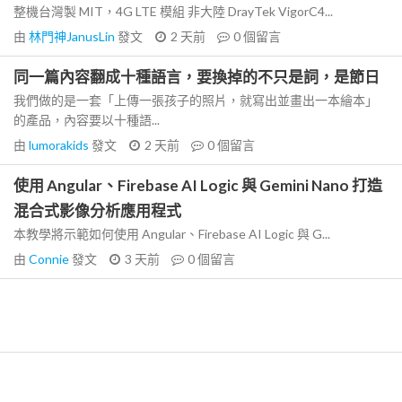
整機台灣製 MIT，4G LTE 模組 非大陸 DrayTek VigorC4...
由
林門神JanusLin
發文
2 天前
0
個留言
同一篇內容翻成十種語言，要換掉的不只是詞，是節日
我們做的是一套「上傳一張孩子的照片，就寫出並畫出一本繪本」
的產品，內容要以十種語...
由
lumorakids
發文
2 天前
0
個留言
使用 Angular、Firebase AI Logic 與 Gemini Nano 打造
混合式影像分析應用程式
本教學將示範如何使用 Angular、Firebase AI Logic 與 G...
由
Connie
發文
3 天前
0
個留言