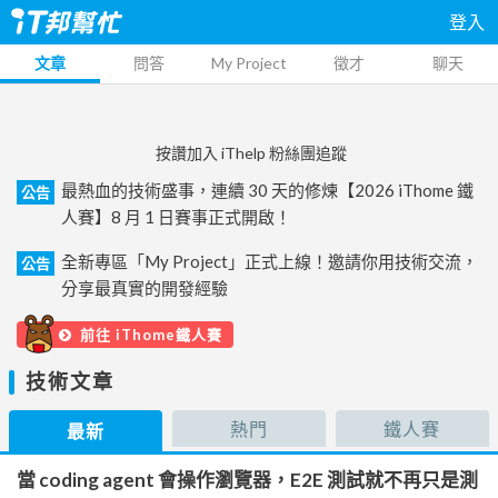
登入
文章
問答
My Project
徵才
聊天
按讚加入 iThelp 粉絲團追蹤
最熱血的技術盛事，連續 30 天的修煉【2026 iThome 鐵
公告
人賽】8 月 1 日賽事正式開啟！
全新專區「My Project」正式上線！邀請你用技術交流，
公告
分享最真實的開發經驗
前往 iThome鐵人賽
技術文章
熱門
鐵人賽
最新
當 coding agent 會操作瀏覽器，E2E 測試就不再只是測