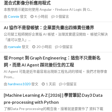
混合式影像分析應用程式
本教學將示範如何使用 Angular、Firebase AI Logic 與 G...
由
Connie
發文
4 小時前
0
個留言
AI 協作不是發帳號：企業要先畫出四條責任邊界
公司替工程師開好企業版 AI 帳號，治理其實還沒開始。 帳號只解決
「誰可以登入」...
由
ryanvale
發文
20 小時前
0
個留言
從 Prompt 到 Graph Engineering：這些不只是新名
詞，而是 AI Agent 踩坑後衍生的工程
AI Agent 可能是近年最容易出現新工程名詞的領域。 我們才剛學會
Prom...
由
hardness1020
發文
1 天前
0
個留言
[Machine Learning A-Z [2026] ] 學習筆記 Day3 Data
pre-processing with Python
了解Data Pre-processing的概念後，接著就是要實作了 資料下載