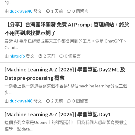
的...
由
duckravel48
發文
1 天前
0
個留言
【分享】台灣團隊開發 免費 AI Prompt 管理網站，終於
不用再到處找提示詞了
最近 AI 幾乎已經變成每天工作都會用到的工具。像是 ChatGPT、
Claud...
由
nlstudio
發文
2 天前
0
個留言
[Machine Learning A-Z [2026] ] 學習筆記 Day2 ML 及
Data pre-processing 概念
一邊要上課一邊還要寫這個不容易! 整個machine learning分成三個
步...
由
duckravel48
發文
2 天前
0
個留言
[Machine Learning A-Z [2026] ] 學習筆記 Day1
這個系列文章是Udemy上的課程延伸，因為我個人想趁著育嬰假空
檔學一點data...