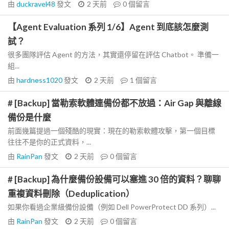
由
duckravel48
發文
2 天前
0
個留言
【Agent Evaluation 系列 1/6】Agent 到底該怎麼測
試？
很多團隊評估 Agent 的方法，其實還停留在評估 Chatbot。 準備一
組...
由
hardness1020
發文
2 天前
1
個留言
# [Backup] 當勒索軟體連備份都不放過：Air Gap 與離線
備份是什麼
前面幾篇提過一個殘酷的現實：現在的勒索軟體攻擊，第一個目標
往往不是你的正式資料，...
由
RainPan
發文
2 天前
0
個留言
# [Backup] 為什麼備份設備可以塞進 30 倍的資料？聊聊
重複資料刪除（Deduplication）
如果你看過企業級備份設備（例如 Dell PowerProtect DD 系列）...
由
RainPan
發文
2 天前
0
個留言