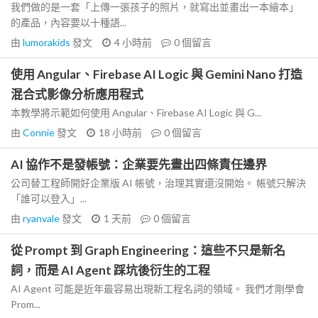
我們做的是一套「上傳一張孩子的照片，就寫出並畫出一本繪本」
的產品，內容要以十種語...
由
lumorakids
發文
4 小時前
0
個留言
使用 Angular、Firebase AI Logic 與 Gemini Nano 打造
混合式影像分析應用程式
本教學將示範如何使用 Angular、Firebase AI Logic 與 G...
由
Connie
發文
18 小時前
0
個留言
AI 協作不是發帳號：企業要先畫出四條責任邊界
公司替工程師開好企業版 AI 帳號，治理其實還沒開始。 帳號只解決
「誰可以登入」...
由
ryanvale
發文
1 天前
0
個留言
從 Prompt 到 Graph Engineering：這些不只是新名
詞，而是 AI Agent 踩坑後衍生的工程
AI Agent 可能是近年最容易出現新工程名詞的領域。 我們才剛學會
Prom...