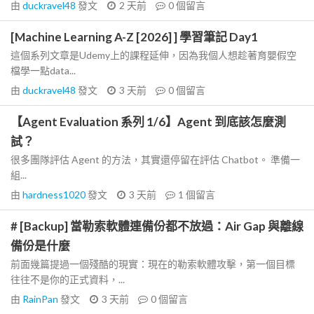
由
duckravel48
發文
2 天前
0
個留言
[Machine Learning A-Z [2026] ] 學習筆記 Day1
這個系列文章是Udemy上的課程延伸，因為我個人想趁著育嬰假空
檔學一點data...
由
duckravel48
發文
3 天前
0
個留言
【Agent Evaluation 系列 1/6】Agent 到底該怎麼測
試？
很多團隊評估 Agent 的方法，其實還停留在評估 Chatbot。 準備一
組...
由
hardness1020
發文
3 天前
1
個留言
# [Backup] 當勒索軟體連備份都不放過：Air Gap 與離線
備份是什麼
前面幾篇提過一個殘酷的現實：現在的勒索軟體攻擊，第一個目標
往往不是你的正式資料，...
由
RainPan
發文
3 天前
0
個留言