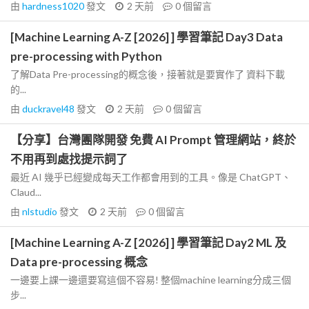
由
hardness1020
發文
2 天前
0
個留言
[Machine Learning A-Z [2026] ] 學習筆記 Day3 Data
pre-processing with Python
了解Data Pre-processing的概念後，接著就是要實作了 資料下載
的...
由
duckravel48
發文
2 天前
0
個留言
【分享】台灣團隊開發 免費 AI Prompt 管理網站，終於
不用再到處找提示詞了
最近 AI 幾乎已經變成每天工作都會用到的工具。像是 ChatGPT、
Claud...
由
nlstudio
發文
2 天前
0
個留言
[Machine Learning A-Z [2026] ] 學習筆記 Day2 ML 及
Data pre-processing 概念
一邊要上課一邊還要寫這個不容易! 整個machine learning分成三個
步...