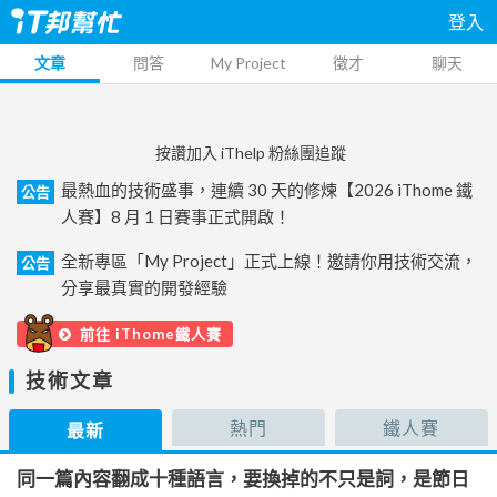
登入
文章
問答
My Project
徵才
聊天
按讚加入 iThelp 粉絲團追蹤
最熱血的技術盛事，連續 30 天的修煉【2026 iThome 鐵
公告
人賽】8 月 1 日賽事正式開啟！
全新專區「My Project」正式上線！邀請你用技術交流，
公告
分享最真實的開發經驗
前往 iThome鐵人賽
技術文章
熱門
鐵人賽
最新
同一篇內容翻成十種語言，要換掉的不只是詞，是節日