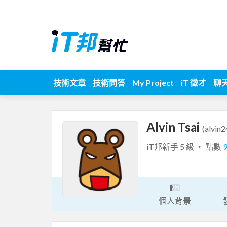
技術文章
技術問答
My Project
iT 徵才
聊
Alvin Tsai
(alvin
iT邦新手 5 級 ‧ 點數
個人背景