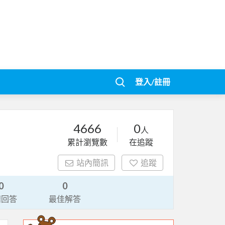
登入/註冊
4666
0
人
累計瀏覽數
在追蹤
站內簡訊
追蹤
0
0
請回答
最佳解答