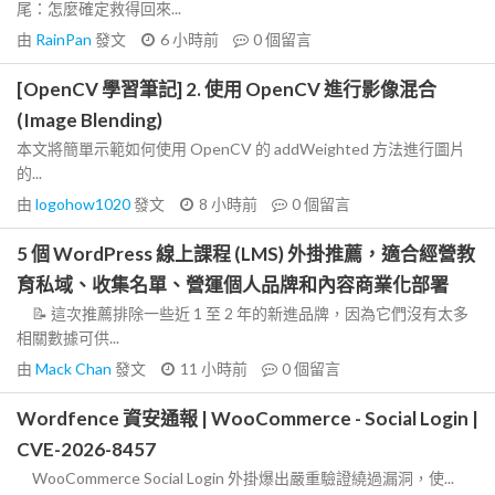
尾：怎麼確定救得回來...
由
RainPan
發文
6 小時前
0
個留言
[OpenCV 學習筆記] 2. 使用 OpenCV 進行影像混合
(Image Blending)
本文將簡單示範如何使用 OpenCV 的 addWeighted 方法進行圖片
的...
由
logohow1020
發文
8 小時前
0
個留言
5 個 WordPress 線上課程 (LMS) 外掛推薦，適合經營教
育私域、收集名單、營運個人品牌和內容商業化部署
📝 這次推薦排除一些近 1 至 2 年的新進品牌，因為它們沒有太多
相關數據可供...
由
Mack Chan
發文
11 小時前
0
個留言
Wordfence 資安通報 | WooCommerce - Social Login |
CVE-2026-8457
WooCommerce Social Login 外掛爆出嚴重驗證繞過漏洞，使...