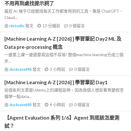
不用再到處找提示詞了
最近 AI 幾乎已經變成每天工作都會用到的工具。像是 ChatGPT、
Claud...
由
nlstudio
發文
13 分鐘前
0
個留言
[Machine Learning A-Z [2026] ] 學習筆記 Day2 ML 及
Data pre-processing 概念
一邊要上課一邊還要寫這個不容易! 整個machine learning分成三個
步...
由
duckravel48
發文
3 小時前
0
個留言
[Machine Learning A-Z [2026] ] 學習筆記 Day1
這個系列文章是Udemy上的課程延伸，因為我個人想趁著育嬰假空
檔學一點data...
由
duckravel48
發文
4 小時前
0
個留言
【Agent Evaluation 系列 1/6】Agent 到底該怎麼測
試？