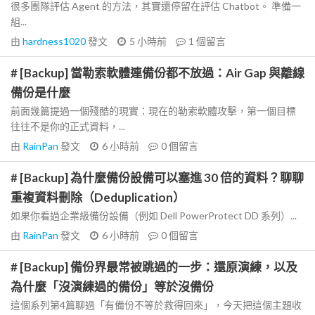
很多團隊評估 Agent 的方法，其實還停留在評估 Chatbot。 準備一
組...
由
hardness1020
發文
5 小時前
1
個留言
# [Backup] 當勒索軟體連備份都不放過：Air Gap 與離線
備份是什麼
前面幾篇提過一個殘酷的現實：現在的勒索軟體攻擊，第一個目標
往往不是你的正式資料，...
由
RainPan
發文
6 小時前
0
個留言
# [Backup] 為什麼備份設備可以塞進 30 倍的資料？聊聊
重複資料刪除（Deduplication）
如果你看過企業級備份設備（例如 Dell PowerProtect DD 系列）...
由
RainPan
發文
6 小時前
0
個留言
# [Backup] 備份界最常被跳過的一步：還原演練，以及
為什麼「沒演練過的備份」等於沒備份
這個系列第4篇聊過「有備份不等於救得回來」，今天把這個主題收