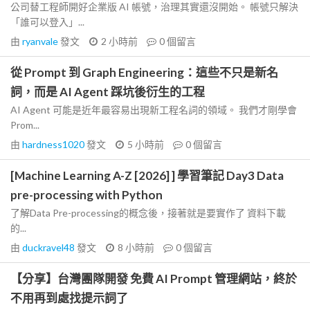
公司替工程師開好企業版 AI 帳號，治理其實還沒開始。 帳號只解決
「誰可以登入」...
由
ryanvale
發文
2 小時前
0
個留言
從 Prompt 到 Graph Engineering：這些不只是新名
詞，而是 AI Agent 踩坑後衍生的工程
AI Agent 可能是近年最容易出現新工程名詞的領域。 我們才剛學會
Prom...
由
hardness1020
發文
5 小時前
0
個留言
[Machine Learning A-Z [2026] ] 學習筆記 Day3 Data
pre-processing with Python
了解Data Pre-processing的概念後，接著就是要實作了 資料下載
的...
由
duckravel48
發文
8 小時前
0
個留言
【分享】台灣團隊開發 免費 AI Prompt 管理網站，終於
不用再到處找提示詞了