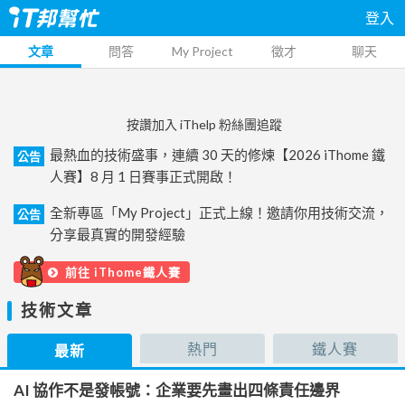
登入
文章
問答
My Project
徵才
聊天
按讚加入 iThelp 粉絲團追蹤
最熱血的技術盛事，連續 30 天的修煉【2026 iThome 鐵
公告
人賽】8 月 1 日賽事正式開啟！
全新專區「My Project」正式上線！邀請你用技術交流，
公告
分享最真實的開發經驗
前往 iThome鐵人賽
技術文章
熱門
鐵人賽
最新
AI 協作不是發帳號：企業要先畫出四條責任邊界