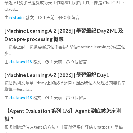
最近 AI 幾乎已經變成每天工作都會用到的工具。像是 ChatGPT、
Claud...
由
nlstudio
發文
1 天前
0
個留言
[Machine Learning A-Z [2026] ] 學習筆記 Day2 ML 及
Data pre-processing 概念
一邊要上課一邊還要寫這個不容易! 整個machine learning分成三個
步...
由
duckravel48
發文
1 天前
0
個留言
[Machine Learning A-Z [2026] ] 學習筆記 Day1
這個系列文章是Udemy上的課程延伸，因為我個人想趁著育嬰假空
檔學一點data...
由
duckravel48
發文
1 天前
0
個留言
【Agent Evaluation 系列 1/6】Agent 到底該怎麼測
試？
很多團隊評估 Agent 的方法，其實還停留在評估 Chatbot。 準備一