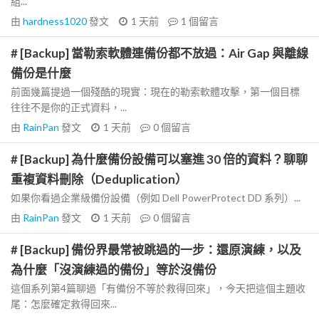
組...
由
hardness1020
發文
1 天前
1
個留言
# [Backup] 當勒索軟體連備份都不放過：Air Gap 與離線
備份是什麼
前面幾篇提過一個殘酷的現實：現在的勒索軟體攻擊，第一個目標
往往不是你的正式資料，...
由
RainPan
發文
1 天前
0
個留言
# [Backup] 為什麼備份設備可以塞進 30 倍的資料？聊聊
重複資料刪除（Deduplication）
如果你看過企業級備份設備（例如 Dell PowerProtect DD 系列）...
由
RainPan
發文
1 天前
0
個留言
# [Backup] 備份界最常被跳過的一步：還原演練，以及
為什麼「沒演練過的備份」等於沒備份
這個系列第4篇聊過「有備份不等於救得回來」，今天把這個主題收
尾：怎麼確定救得回來...