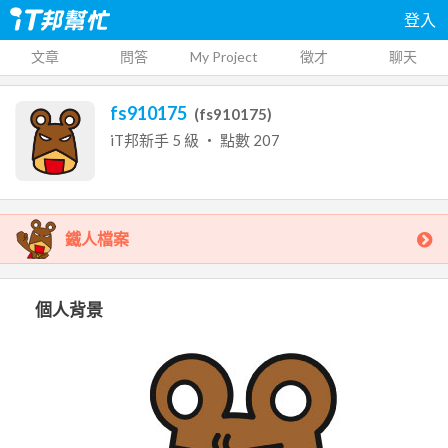
登入
文章
問答
My Project
徵才
聊天
fs910175
(
fs910175
)
iT邦新手
5
級 ‧ 點數
207
鐵人檔案
個人背景