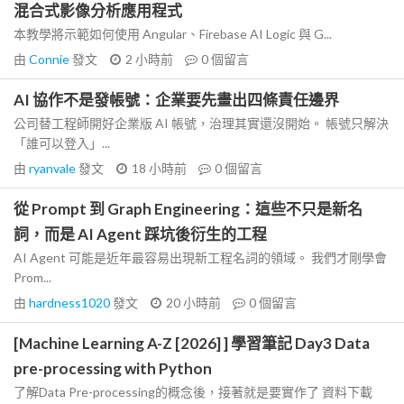
混合式影像分析應用程式
本教學將示範如何使用 Angular、Firebase AI Logic 與 G...
由
Connie
發文
2 小時前
0
個留言
AI 協作不是發帳號：企業要先畫出四條責任邊界
公司替工程師開好企業版 AI 帳號，治理其實還沒開始。 帳號只解決
「誰可以登入」...
由
ryanvale
發文
18 小時前
0
個留言
從 Prompt 到 Graph Engineering：這些不只是新名
詞，而是 AI Agent 踩坑後衍生的工程
AI Agent 可能是近年最容易出現新工程名詞的領域。 我們才剛學會
Prom...
由
hardness1020
發文
20 小時前
0
個留言
[Machine Learning A-Z [2026] ] 學習筆記 Day3 Data
pre-processing with Python
了解Data Pre-processing的概念後，接著就是要實作了 資料下載