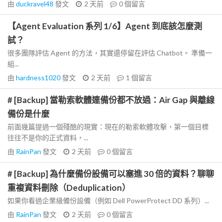
由
duckravel48
發文
2 天前
0
個留言
【Agent Evaluation 系列 1/6】Agent 到底該怎麼測
試？
很多團隊評估 Agent 的方法，其實還停留在評估 Chatbot。 準備一
組...
由
hardness1020
發文
2 天前
1
個留言
# [Backup] 當勒索軟體連備份都不放過：Air Gap 與離線
備份是什麼
前面幾篇提過一個殘酷的現實：現在的勒索軟體攻擊，第一個目標
往往不是你的正式資料，...
由
RainPan
發文
2 天前
0
個留言
# [Backup] 為什麼備份設備可以塞進 30 倍的資料？聊聊
重複資料刪除（Deduplication）
如果你看過企業級備份設備（例如 Dell PowerProtect DD 系列）...
由
RainPan
發文
2 天前
0
個留言