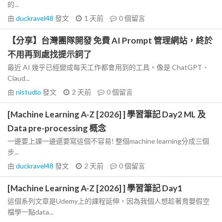
的...
由
duckravel48
發文
1 天前
0
個留言
【分享】台灣團隊開發 免費 AI Prompt 管理網站，終於
不用再到處找提示詞了
最近 AI 幾乎已經變成每天工作都會用到的工具。像是 ChatGPT、
Claud...
由
nlstudio
發文
2 天前
0
個留言
[Machine Learning A-Z [2026] ] 學習筆記 Day2 ML 及
Data pre-processing 概念
一邊要上課一邊還要寫這個不容易! 整個machine learning分成三個
步...
由
duckravel48
發文
2 天前
0
個留言
[Machine Learning A-Z [2026] ] 學習筆記 Day1
這個系列文章是Udemy上的課程延伸，因為我個人想趁著育嬰假空
檔學一點data...