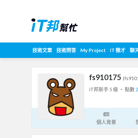
技術文章
技術問答
My Project
iT 徵才
聊
fs910175
(fs910
iT邦新手 5 級 ‧ 點數
個人背景