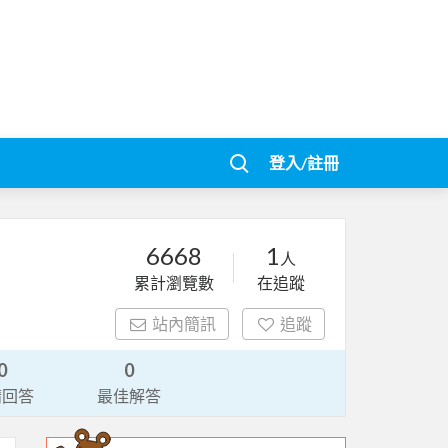
登入/註冊
6668
1
人
累計瀏覽數
在追蹤
站內簡訊
追蹤
0
0
請回答
最佳解答