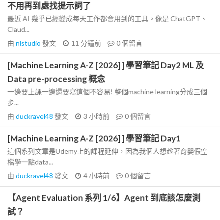
不用再到處找提示詞了
最近 AI 幾乎已經變成每天工作都會用到的工具。像是 ChatGPT、
Claud...
由
nlstudio
發文
11 分鐘前
0
個留言
[Machine Learning A-Z [2026] ] 學習筆記 Day2 ML 及
Data pre-processing 概念
一邊要上課一邊還要寫這個不容易! 整個machine learning分成三個
步...
由
duckravel48
發文
3 小時前
0
個留言
[Machine Learning A-Z [2026] ] 學習筆記 Day1
這個系列文章是Udemy上的課程延伸，因為我個人想趁著育嬰假空
檔學一點data...
由
duckravel48
發文
4 小時前
0
個留言
【Agent Evaluation 系列 1/6】Agent 到底該怎麼測
試？