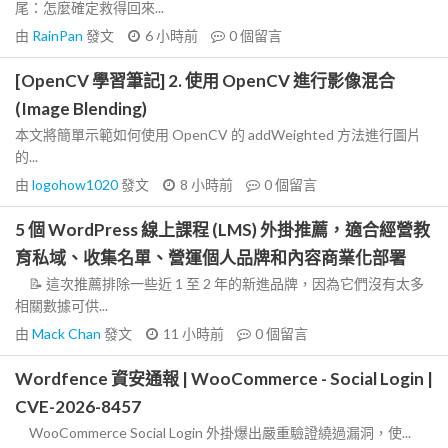
尾：怎麼確定救得回來...
由
RainPan
發文
6 小時前
0
個留言
[OpenCV 學習筆記] 2. 使用 OpenCV 進行影像混合
(Image Blending)
本文將簡單示範如何使用 OpenCV 的 addWeighted 方法進行圖片
的...
由
logohow1020
發文
8 小時前
0
個留言
5 個 WordPress 線上課程 (LMS) 外掛推薦，適合經營教
育私域、收集名單、營運個人品牌和內容商業化部署
📝 這次推薦排除一些近 1 至 2 年的新進品牌，因為它們沒有太多
相關數據可供...
由
Mack Chan
發文
11 小時前
0
個留言
Wordfence 資安通報 | WooCommerce - Social Login |
CVE-2026-8457
WooCommerce Social Login 外掛爆出嚴重驗證繞過漏洞，使...