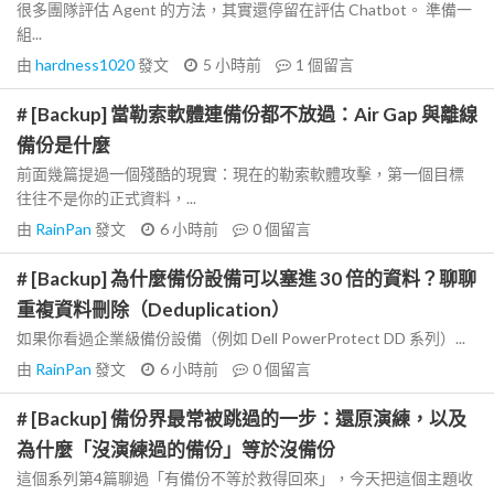
很多團隊評估 Agent 的方法，其實還停留在評估 Chatbot。 準備一
組...
由
hardness1020
發文
5 小時前
1
個留言
# [Backup] 當勒索軟體連備份都不放過：Air Gap 與離線
備份是什麼
前面幾篇提過一個殘酷的現實：現在的勒索軟體攻擊，第一個目標
往往不是你的正式資料，...
由
RainPan
發文
6 小時前
0
個留言
# [Backup] 為什麼備份設備可以塞進 30 倍的資料？聊聊
重複資料刪除（Deduplication）
如果你看過企業級備份設備（例如 Dell PowerProtect DD 系列）...
由
RainPan
發文
6 小時前
0
個留言
# [Backup] 備份界最常被跳過的一步：還原演練，以及
為什麼「沒演練過的備份」等於沒備份
這個系列第4篇聊過「有備份不等於救得回來」，今天把這個主題收