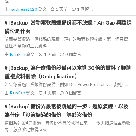
組...
由
hardness1020
發文
1 天前
1
個留言
# [Backup] 當勒索軟體連備份都不放過：Air Gap 與離線
備份是什麼
前面幾篇提過一個殘酷的現實：現在的勒索軟體攻擊，第一個目標
往往不是你的正式資料，...
由
RainPan
發文
1 天前
0
個留言
# [Backup] 為什麼備份設備可以塞進 30 倍的資料？聊聊
重複資料刪除（Deduplication）
如果你看過企業級備份設備（例如 Dell PowerProtect DD 系列）...
由
RainPan
發文
1 天前
0
個留言
# [Backup] 備份界最常被跳過的一步：還原演練，以及
為什麼「沒演練過的備份」等於沒備份
這個系列第4篇聊過「有備份不等於救得回來」，今天把這個主題收
尾：怎麼確定救得回來...