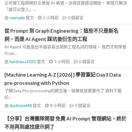
公司替工程師開好企業版 AI 帳號，治理其實還沒開始。 帳號只解決
「誰可以登入」...
由
ryanvale
發文
2 小時前
0
個留言
從 Prompt 到 Graph Engineering：這些不只是新名
詞，而是 AI Agent 踩坑後衍生的工程
AI Agent 可能是近年最容易出現新工程名詞的領域。 我們才剛學會
Prom...
由
hardness1020
發文
5 小時前
0
個留言
[Machine Learning A-Z [2026] ] 學習筆記 Day3 Data
pre-processing with Python
了解Data Pre-processing的概念後，接著就是要實作了 資料下載
的...
由
duckravel48
發文
8 小時前
0
個留言
【分享】台灣團隊開發 免費 AI Prompt 管理網站，終於
不用再到處找提示詞了