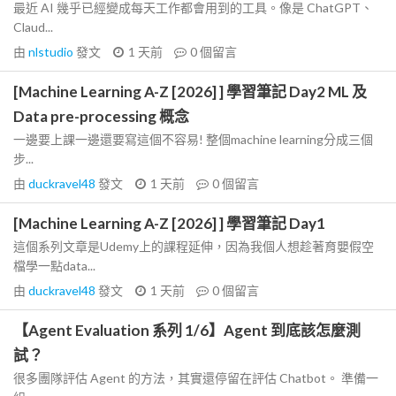
最近 AI 幾乎已經變成每天工作都會用到的工具。像是 ChatGPT、
Claud...
由
nlstudio
發文
1 天前
0
個留言
[Machine Learning A-Z [2026] ] 學習筆記 Day2 ML 及
Data pre-processing 概念
一邊要上課一邊還要寫這個不容易! 整個machine learning分成三個
步...
由
duckravel48
發文
1 天前
0
個留言
[Machine Learning A-Z [2026] ] 學習筆記 Day1
這個系列文章是Udemy上的課程延伸，因為我個人想趁著育嬰假空
檔學一點data...
由
duckravel48
發文
1 天前
0
個留言
【Agent Evaluation 系列 1/6】Agent 到底該怎麼測
試？
很多團隊評估 Agent 的方法，其實還停留在評估 Chatbot。 準備一