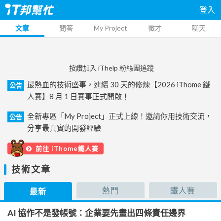
登入
文章
問答
My Project
徵才
聊天
按讚加入 iThelp 粉絲團追蹤
最熱血的技術盛事，連續 30 天的修煉【2026 iThome 鐵
公告
人賽】8 月 1 日賽事正式開啟！
全新專區「My Project」正式上線！邀請你用技術交流，
公告
分享最真實的開發經驗
前往 iThome鐵人賽
技術文章
熱門
鐵人賽
最新
AI 協作不是發帳號：企業要先畫出四條責任邊界