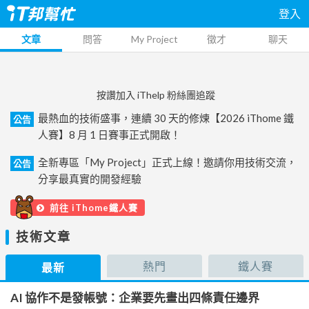
登入
文章
問答
My Project
徵才
聊天
按讚加入 iThelp 粉絲團追蹤
最熱血的技術盛事，連續 30 天的修煉【2026 iThome 鐵
公告
人賽】8 月 1 日賽事正式開啟！
全新專區「My Project」正式上線！邀請你用技術交流，
公告
分享最真實的開發經驗
前往 iThome鐵人賽
技術文章
熱門
鐵人賽
最新
AI 協作不是發帳號：企業要先畫出四條責任邊界