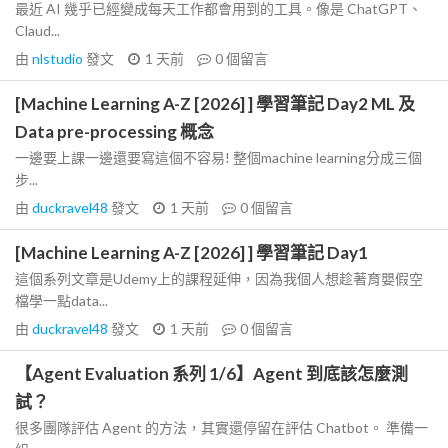
最近 AI 幾乎已經變成每天工作都會用到的工具。像是 ChatGPT、
Claud...
由
nlstudio
發文
1 天前
0
個留言
[Machine Learning A-Z [2026] ] 學習筆記 Day2 ML 及
Data pre-processing 概念
一邊要上課一邊還要寫這個不容易! 整個machine learning分成三個
步...
由
duckravel48
發文
1 天前
0
個留言
[Machine Learning A-Z [2026] ] 學習筆記 Day1
這個系列文章是Udemy上的課程延伸，因為我個人想趁著育嬰假空
檔學一點data...
由
duckravel48
發文
1 天前
0
個留言
【Agent Evaluation 系列 1/6】Agent 到底該怎麼測
試？
很多團隊評估 Agent 的方法，其實還停留在評估 Chatbot。 準備一