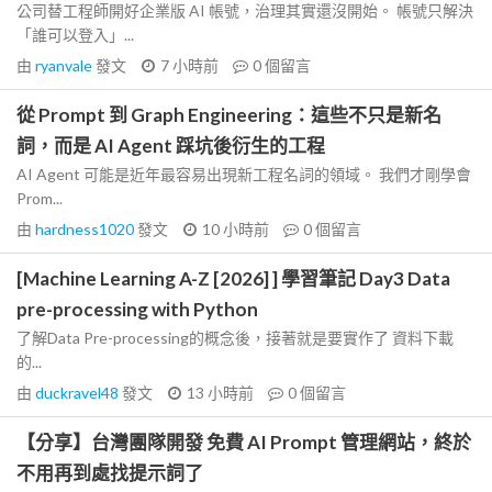
公司替工程師開好企業版 AI 帳號，治理其實還沒開始。 帳號只解決
「誰可以登入」...
由
ryanvale
發文
7 小時前
0
個留言
從 Prompt 到 Graph Engineering：這些不只是新名
詞，而是 AI Agent 踩坑後衍生的工程
AI Agent 可能是近年最容易出現新工程名詞的領域。 我們才剛學會
Prom...
由
hardness1020
發文
10 小時前
0
個留言
[Machine Learning A-Z [2026] ] 學習筆記 Day3 Data
pre-processing with Python
了解Data Pre-processing的概念後，接著就是要實作了 資料下載
的...
由
duckravel48
發文
13 小時前
0
個留言
【分享】台灣團隊開發 免費 AI Prompt 管理網站，終於
不用再到處找提示詞了