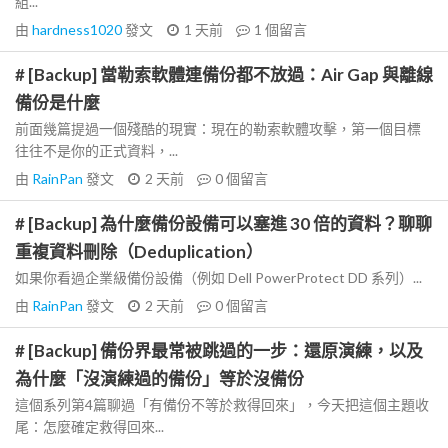
組...
由
hardness1020
發文
1 天前
1
個留言
# [Backup] 當勒索軟體連備份都不放過：Air Gap 與離線
備份是什麼
前面幾篇提過一個殘酷的現實：現在的勒索軟體攻擊，第一個目標
往往不是你的正式資料，...
由
RainPan
發文
2 天前
0
個留言
# [Backup] 為什麼備份設備可以塞進 30 倍的資料？聊聊
重複資料刪除（Deduplication）
如果你看過企業級備份設備（例如 Dell PowerProtect DD 系列）...
由
RainPan
發文
2 天前
0
個留言
# [Backup] 備份界最常被跳過的一步：還原演練，以及
為什麼「沒演練過的備份」等於沒備份
這個系列第4篇聊過「有備份不等於救得回來」，今天把這個主題收
尾：怎麼確定救得回來...