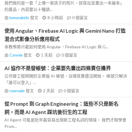
我們做的是一套「上傳一張孩子的照片，就寫出並畫出一本繪本」
的產品，內容要以十種語...
由
lumorakids
發文
8 小時前
0
個留言
使用 Angular、Firebase AI Logic 與 Gemini Nano 打造
混合式影像分析應用程式
本教學將示範如何使用 Angular、Firebase AI Logic 與 G...
由
Connie
發文
1 天前
0
個留言
AI 協作不是發帳號：企業要先畫出四條責任邊界
公司替工程師開好企業版 AI 帳號，治理其實還沒開始。 帳號只解決
「誰可以登入」...
由
ryanvale
發文
2 天前
0
個留言
從 Prompt 到 Graph Engineering：這些不只是新名
詞，而是 AI Agent 踩坑後衍生的工程
AI Agent 可能是近年最容易出現新工程名詞的領域。 我們才剛學會
Prom...