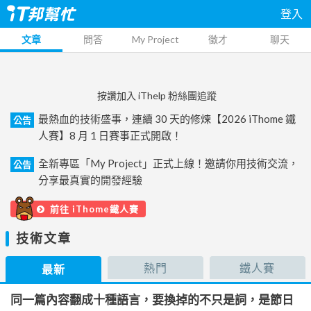
登入
文章
問答
My Project
徵才
聊天
按讚加入 iThelp 粉絲團追蹤
最熱血的技術盛事，連續 30 天的修煉【2026 iThome 鐵
公告
人賽】8 月 1 日賽事正式開啟！
全新專區「My Project」正式上線！邀請你用技術交流，
公告
分享最真實的開發經驗
前往 iThome鐵人賽
技術文章
熱門
鐵人賽
最新
同一篇內容翻成十種語言，要換掉的不只是詞，是節日