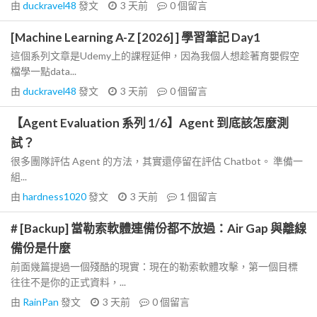
由
duckravel48
發文
3 天前
0
個留言
[Machine Learning A-Z [2026] ] 學習筆記 Day1
這個系列文章是Udemy上的課程延伸，因為我個人想趁著育嬰假空
檔學一點data...
由
duckravel48
發文
3 天前
0
個留言
【Agent Evaluation 系列 1/6】Agent 到底該怎麼測
試？
很多團隊評估 Agent 的方法，其實還停留在評估 Chatbot。 準備一
組...
由
hardness1020
發文
3 天前
1
個留言
# [Backup] 當勒索軟體連備份都不放過：Air Gap 與離線
備份是什麼
前面幾篇提過一個殘酷的現實：現在的勒索軟體攻擊，第一個目標
往往不是你的正式資料，...
由
RainPan
發文
3 天前
0
個留言