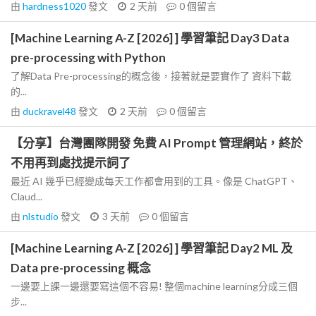
由
hardness1020
發文
2 天前
0
個留言
[Machine Learning A-Z [2026] ] 學習筆記 Day3 Data
pre-processing with Python
了解Data Pre-processing的概念後，接著就是要實作了 資料下載
的...
由
duckravel48
發文
2 天前
0
個留言
【分享】台灣團隊開發 免費 AI Prompt 管理網站，終於
不用再到處找提示詞了
最近 AI 幾乎已經變成每天工作都會用到的工具。像是 ChatGPT、
Claud...
由
nlstudio
發文
3 天前
0
個留言
[Machine Learning A-Z [2026] ] 學習筆記 Day2 ML 及
Data pre-processing 概念
一邊要上課一邊還要寫這個不容易! 整個machine learning分成三個
步...