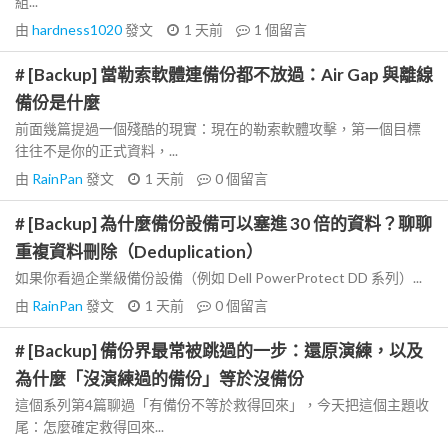
組...
由
hardness1020
發文
1 天前
1
個留言
# [Backup] 當勒索軟體連備份都不放過：Air Gap 與離線
備份是什麼
前面幾篇提過一個殘酷的現實：現在的勒索軟體攻擊，第一個目標
往往不是你的正式資料，...
由
RainPan
發文
1 天前
0
個留言
# [Backup] 為什麼備份設備可以塞進 30 倍的資料？聊聊
重複資料刪除（Deduplication）
如果你看過企業級備份設備（例如 Dell PowerProtect DD 系列）...
由
RainPan
發文
1 天前
0
個留言
# [Backup] 備份界最常被跳過的一步：還原演練，以及
為什麼「沒演練過的備份」等於沒備份
這個系列第4篇聊過「有備份不等於救得回來」，今天把這個主題收
尾：怎麼確定救得回來...