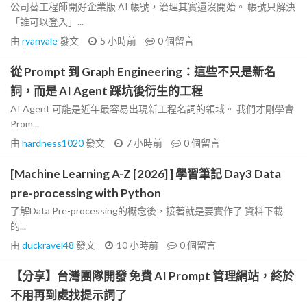
公司替工程師開好企業版 AI 帳號，治理其實還沒開始。 帳號只解決
「誰可以登入」...
由
ryanvale
發文
5 小時前
0
個留言
從 Prompt 到 Graph Engineering：這些不只是新名
詞，而是 AI Agent 踩坑後衍生的工程
AI Agent 可能是近年最容易出現新工程名詞的領域。 我們才剛學會
Prom...
由
hardness1020
發文
7 小時前
0
個留言
[Machine Learning A-Z [2026] ] 學習筆記 Day3 Data
pre-processing with Python
了解Data Pre-processing的概念後，接著就是要實作了 資料下載
的...
由
duckravel48
發文
10 小時前
0
個留言
【分享】台灣團隊開發 免費 AI Prompt 管理網站，終於
不用再到處找提示詞了