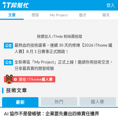
登入
文章
問答
My Project
徵才
聊天
按讚加入 iThelp 粉絲團追蹤
最熱血的技術盛事，連續 30 天的修煉【2026 iThome 鐵
公告
人賽】8 月 1 日賽事正式開啟！
全新專區「My Project」正式上線！邀請你用技術交流，
公告
分享最真實的開發經驗
前往 iThome鐵人賽
技術文章
熱門
鐵人賽
最新
AI 協作不是發帳號：企業要先畫出四條責任邊界