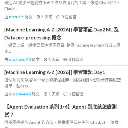
最近 AI 幾乎已經變成每天工作都會用到的工具。像是 ChatGPT、
Claud...
由
nlstudio
發文
1 天前
0
個留言
[Machine Learning A-Z [2026] ] 學習筆記 Day2 ML 及
Data pre-processing 概念
一邊要上課一邊還要寫這個不容易! 整個machine learning分成三個
步...
由
duckravel48
發文
1 天前
0
個留言
[Machine Learning A-Z [2026] ] 學習筆記 Day1
這個系列文章是Udemy上的課程延伸，因為我個人想趁著育嬰假空
檔學一點data...
由
duckravel48
發文
1 天前
0
個留言
【Agent Evaluation 系列 1/6】Agent 到底該怎麼測
試？
很多團隊評估 Agent 的方法，其實還停留在評估 Chatbot。 準備一