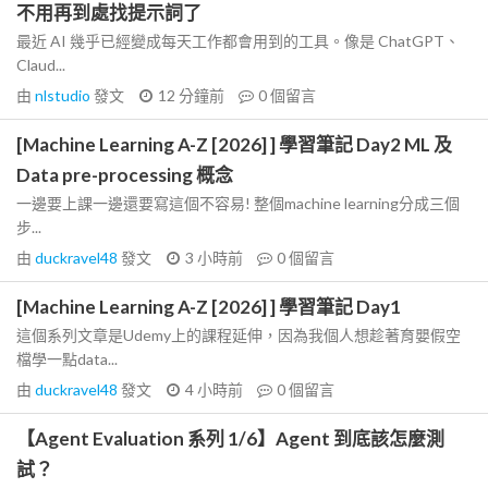
不用再到處找提示詞了
最近 AI 幾乎已經變成每天工作都會用到的工具。像是 ChatGPT、
Claud...
由
nlstudio
發文
12 分鐘前
0
個留言
[Machine Learning A-Z [2026] ] 學習筆記 Day2 ML 及
Data pre-processing 概念
一邊要上課一邊還要寫這個不容易! 整個machine learning分成三個
步...
由
duckravel48
發文
3 小時前
0
個留言
[Machine Learning A-Z [2026] ] 學習筆記 Day1
這個系列文章是Udemy上的課程延伸，因為我個人想趁著育嬰假空
檔學一點data...
由
duckravel48
發文
4 小時前
0
個留言
【Agent Evaluation 系列 1/6】Agent 到底該怎麼測
試？