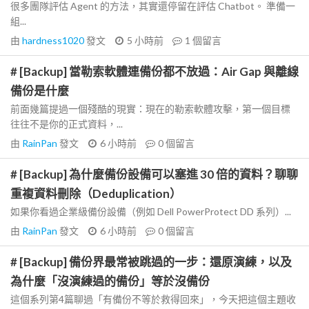
很多團隊評估 Agent 的方法，其實還停留在評估 Chatbot。 準備一
組...
由
hardness1020
發文
5 小時前
1
個留言
# [Backup] 當勒索軟體連備份都不放過：Air Gap 與離線
備份是什麼
前面幾篇提過一個殘酷的現實：現在的勒索軟體攻擊，第一個目標
往往不是你的正式資料，...
由
RainPan
發文
6 小時前
0
個留言
# [Backup] 為什麼備份設備可以塞進 30 倍的資料？聊聊
重複資料刪除（Deduplication）
如果你看過企業級備份設備（例如 Dell PowerProtect DD 系列）...
由
RainPan
發文
6 小時前
0
個留言
# [Backup] 備份界最常被跳過的一步：還原演練，以及
為什麼「沒演練過的備份」等於沒備份
這個系列第4篇聊過「有備份不等於救得回來」，今天把這個主題收