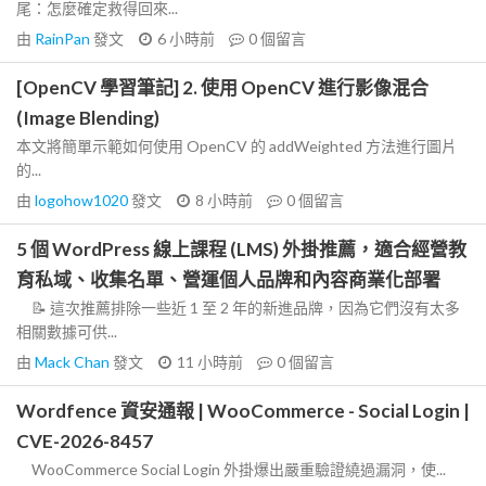
尾：怎麼確定救得回來...
由
RainPan
發文
6 小時前
0
個留言
[OpenCV 學習筆記] 2. 使用 OpenCV 進行影像混合
(Image Blending)
本文將簡單示範如何使用 OpenCV 的 addWeighted 方法進行圖片
的...
由
logohow1020
發文
8 小時前
0
個留言
5 個 WordPress 線上課程 (LMS) 外掛推薦，適合經營教
育私域、收集名單、營運個人品牌和內容商業化部署
📝 這次推薦排除一些近 1 至 2 年的新進品牌，因為它們沒有太多
相關數據可供...
由
Mack Chan
發文
11 小時前
0
個留言
Wordfence 資安通報 | WooCommerce - Social Login |
CVE-2026-8457
WooCommerce Social Login 外掛爆出嚴重驗證繞過漏洞，使...