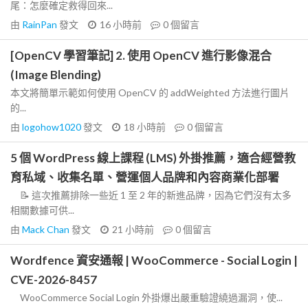
尾：怎麼確定救得回來...
由
RainPan
發文
16 小時前
0
個留言
[OpenCV 學習筆記] 2. 使用 OpenCV 進行影像混合
(Image Blending)
本文將簡單示範如何使用 OpenCV 的 addWeighted 方法進行圖片
的...
由
logohow1020
發文
18 小時前
0
個留言
5 個 WordPress 線上課程 (LMS) 外掛推薦，適合經營教
育私域、收集名單、營運個人品牌和內容商業化部署
📝 這次推薦排除一些近 1 至 2 年的新進品牌，因為它們沒有太多
相關數據可供...
由
Mack Chan
發文
21 小時前
0
個留言
Wordfence 資安通報 | WooCommerce - Social Login |
CVE-2026-8457
WooCommerce Social Login 外掛爆出嚴重驗證繞過漏洞，使...