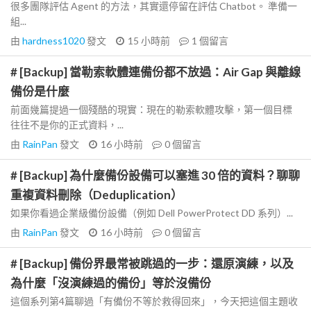
很多團隊評估 Agent 的方法，其實還停留在評估 Chatbot。 準備一
組...
由
hardness1020
發文
15 小時前
1
個留言
# [Backup] 當勒索軟體連備份都不放過：Air Gap 與離線
備份是什麼
前面幾篇提過一個殘酷的現實：現在的勒索軟體攻擊，第一個目標
往往不是你的正式資料，...
由
RainPan
發文
16 小時前
0
個留言
# [Backup] 為什麼備份設備可以塞進 30 倍的資料？聊聊
重複資料刪除（Deduplication）
如果你看過企業級備份設備（例如 Dell PowerProtect DD 系列）...
由
RainPan
發文
16 小時前
0
個留言
# [Backup] 備份界最常被跳過的一步：還原演練，以及
為什麼「沒演練過的備份」等於沒備份
這個系列第4篇聊過「有備份不等於救得回來」，今天把這個主題收