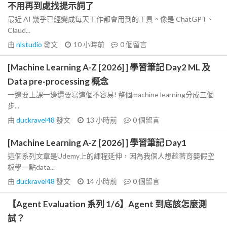
不用再到處找提示詞了
最近 AI 幾乎已經變成每天工作都會用到的工具。像是 ChatGPT、
Claud...
由
nlstudio
發文
10 小時前
0
個留言
[Machine Learning A-Z [2026] ] 學習筆記 Day2 ML 及
Data pre-processing 概念
一邊要上課一邊還要寫這個不容易! 整個machine learning分成三個
步...
由
duckravel48
發文
13 小時前
0
個留言
[Machine Learning A-Z [2026] ] 學習筆記 Day1
這個系列文章是Udemy上的課程延伸，因為我個人想趁著育嬰假空
檔學一點data...
由
duckravel48
發文
14 小時前
0
個留言
【Agent Evaluation 系列 1/6】Agent 到底該怎麼測
試？