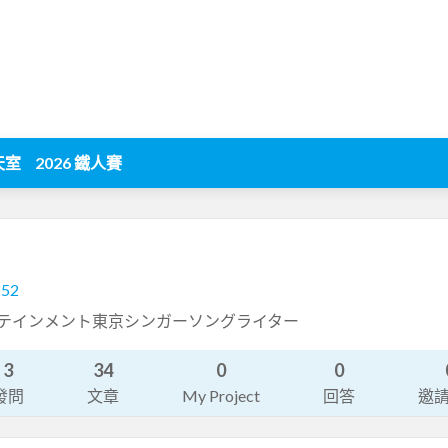
天室
2026 鐵人賽
152
ーテインメント東京シンガーソングライター
3
34
0
0
發問
文章
My Project
回答
邀