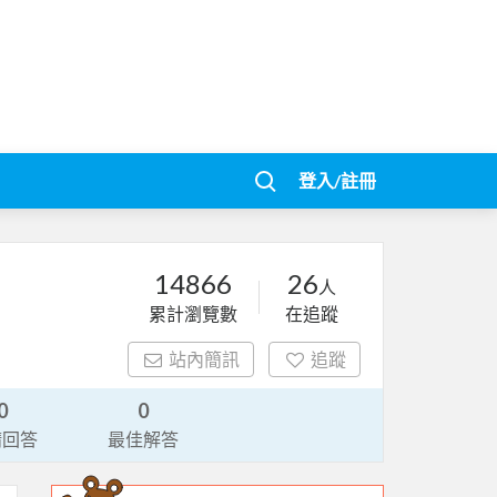
登入/註冊
14866
26
人
累計瀏覽數
在追蹤
站內簡訊
追蹤
0
0
請回答
最佳解答