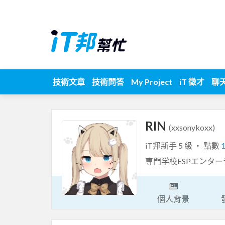
技術文章
技術問答
My Project
iT 徵才
聊
RIN
(xxsonykoxx)
iT邦新手 5 級 ‧ 點數
専門学校ESPエンタ
個人背景